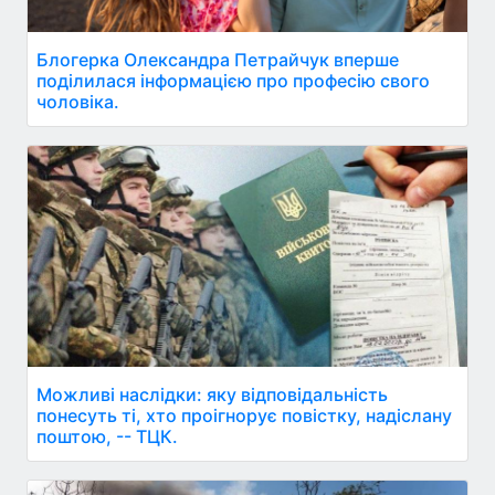
Блогерка Олександра Петрайчук вперше
поділилася інформацією про професію свого
чоловіка.
Можливі наслідки: яку відповідальність
понесуть ті, хто проігнорує повістку, надіслану
поштою, -- ТЦК.