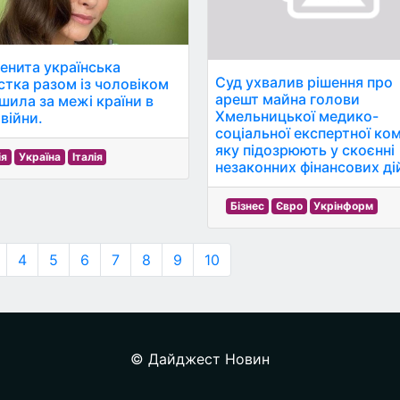
енита українська
Суд ухвалив рішення про
стка разом із чоловіком
арешт майна голови
шила за межі країни в
Хмельницької медико-
війни.
соціальної експертної комі
яку підозрюють у скоєнні
ія
Україна
Італія
незаконних фінансових ді
Бізнес
Євро
Укрінформ
4
5
6
7
8
9
10
© Дайджест Новин