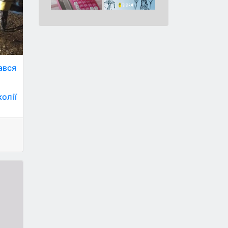
ався
колії