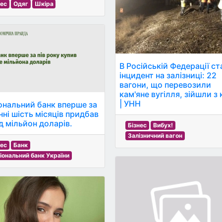
нес
Одяг
Шкіра
В Російській Федерації ст
інцидент на залізниці: 22
вагони, що перевозили
кам'яне вугілля, зійшли з 
| УНН
ональний банк вперше за
нні шість місяців придбав
д мільйон доларів.
Бізнес
Вибух!
Залізничний вагон
нес
Банк
іональний банк України