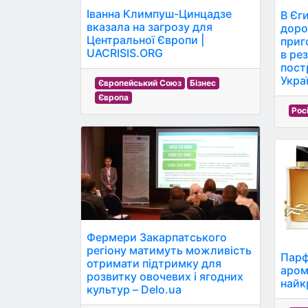
Іванна Климпуш-Цинцадзе
В Єг
вказала на загрозу для
доро
Центральної Європи |
приг
UACRISIS.ORG
в рез
пост
Украї
Європейський Союз
Бізнес
Європа
Рос
Фермери Закарпатського
регіону матимуть можливість
Парф
отримати підтримку для
аром
розвитку овочевих і ягодних
найк
культур – Delo.ua