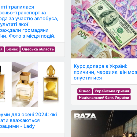
ипті трапилася
жньо-транспортна
ода за участю автобуса,
ультаті якої
раждали громадяни
ни. Фото з місця подій.
ія
Бізнес
Одеська область
Курс долара в Україні:
причини, через які він мо
опуститися
Бізнес
Українська гривня
Національний банк України
уми для осені 2024: які
ати вважаються
ращими - Lady