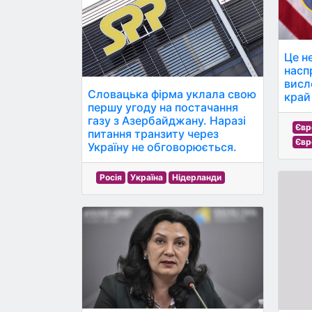
Це н
насп
висл
Словацька фірма уклала свою
край
першу угоду на постачання
газу з Азербайджану. Наразі
Євр
питання транзиту через
Євр
Україну не обговорюється.
Росія
Україна
Нідерланди