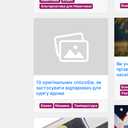
Німеччина
Бізнес
Біз
Альтернатива для Німеччини
Ви у
пріз
наскі
10 оригінальних способів, як
застосувати відпарювач для
Біз
одягу вдома
Укр
Бізнес
Машина.
Температура