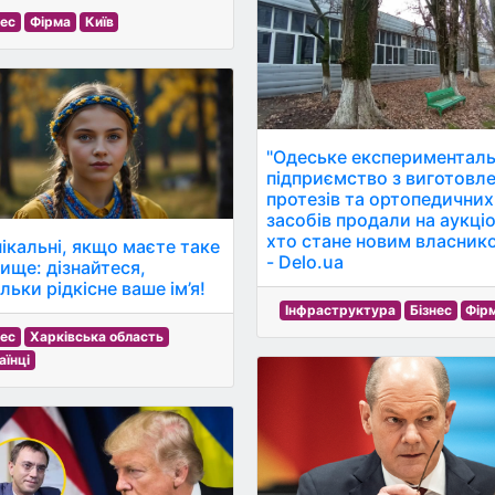
нес
Фірма
Київ
"Одеське експериментал
підприємство з виготовл
протезів та ортопедичних
засобів продали на аукціо
хто стане новим власнико
нікальні, якщо маєте таке
- Delo.ua
вище: дізнайтеся,
льки рідкісне ваше ім’я!
Інфраструктура
Бізнес
Фір
нес
Харківська область
аїнці