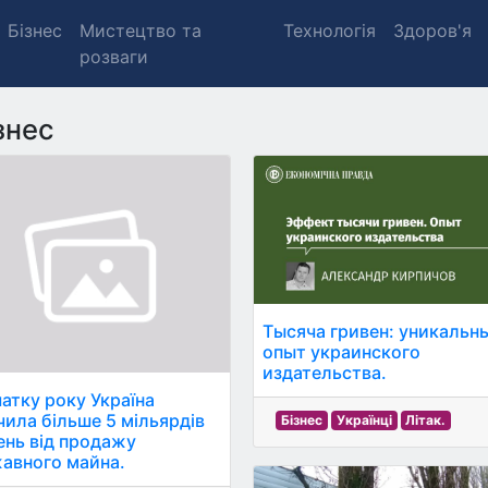
Бізнес
Мистецтво та
Технологія
Здоров'я
розваги
знес
Тысяча гривен: уникальн
опыт украинского
издательства.
чатку року Україна
чила більше 5 мільярдів
Бізнес
Українці
Літак.
ень від продажу
авного майна.