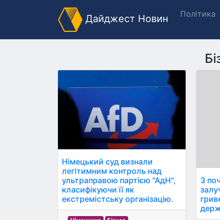
Політика
Дайджест Новин
Бі
Німецький суд визнали
легітимним контроль над
ультраправою партією "АдН",
З по
класифікуючи її як
залу
екстремістську організацію.
грив
держ