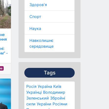
Здоров'я
Спорт
Наука
ьне
ення
Навколишнє
середовище
ні:
м" -
ма
Tags
Росія
Україна
Київ
Українці
Володимир
Зеленський
Збройні
сили України
Росіяни