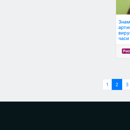
Знам
арти
виру
часи 
Рос
1
2
3