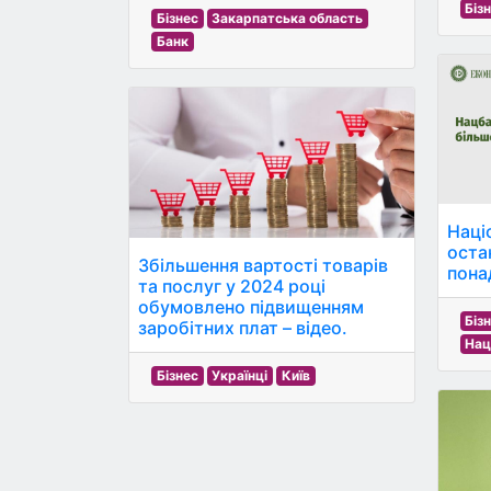
Біз
Бізнес
Закарпатська область
Банк
Наці
оста
Збільшення вартості товарів
пона
та послуг у 2024 році
обумовлено підвищенням
Біз
заробітних плат – відео.
Нац
Бізнес
Українці
Київ