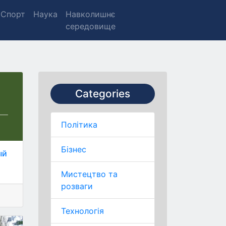
Спорт
Наука
Навколишнє
середовище
Categories
Політика
Бізнес
ый
Мистецтво та
розваги
Технологія