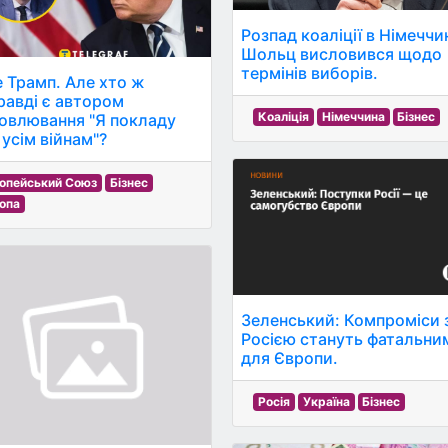
Розпад коаліції в Німеччин
Шольц висловився щодо
термінів виборів.
е Трамп. Але хто ж
равді є автором
Коаліція
Німеччина
Бізнес
овлювання "Я покладу
 усім війнам"?
опейський Союз
Бізнес
опа
Зеленський: Компроміси 
Росією стануть фатальни
для Європи.
Росія
Україна
Бізнес