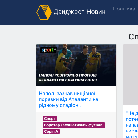
Політика
Дайджест Новин
С
Наполі зазнав нищівної
поразки від Аталанти на
рідному стадіоні.
"Не 
поте
Спорт
напа
Воротар (асоціативний футбол)
висл
Серія A
матч