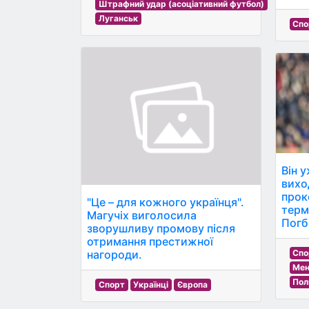
Штрафний удар (асоціативний футбол)
Луганськ
Спо
Він 
вихо
прок
"Це – для кожного українця".
терм
Магучіх виголосила
Погб
зворушливу промову після
отримання престижної
нагороди.
Спо
Мен
Пол
Спорт
Українці
Європа