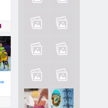
.
к
й
 на