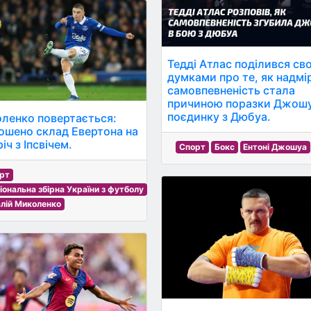
Тедді Атлас поділився св
думками про те, як надмі
самовпевненість стала
причиною поразки Джошу
поєдинку з Дюбуа.
ленко повертається:
ошено склад Евертона на
іч з Іпсвічем.
Спорт
Бокс
Ентоні Джошуа
рт
іональна збірна України з футболу
алій Миколенко