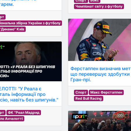
Спорт
Бокс
арем.
Чемпіонат світу з футболу
рт
іональна збірна України з футболу
"Динамо" Київ
Ферстаппен визначив мет
що перевершує здобутки
Гран-прі.
ЛОТТІ: "У Реала є
Спорт
Макс Ферстаппен
таль інформації про
Red Bull Racing
ію, навіть без шпигунів."
рт
ФК "Реал Мадрид
ло Анчелотті