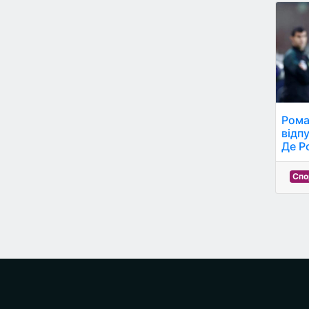
Рома
відп
Де Ро
Спо