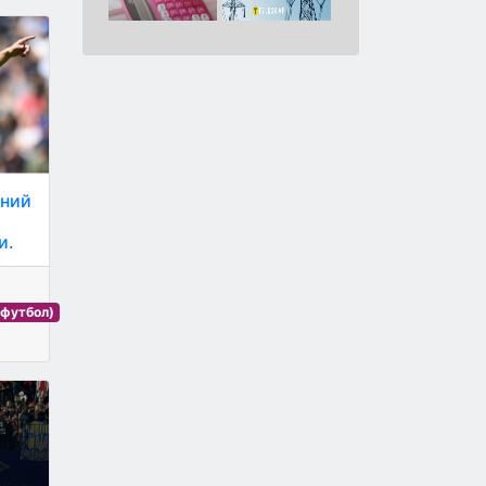
ений
и.
 футбол)