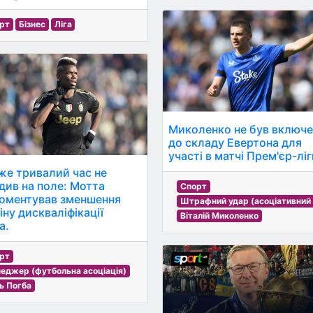
рт
Бізнес
Ліга
Миколенко не був включ
до складу Евертона для
участі в матчі Прем'єр-ліг
уже тривалий час не
див на поле: Мотта
Спорт
оментував зменшення
Штрафний удар (асоціативний
іну дискваліфікації
Віталій Миколенко
а.
рт
еджер (футбольна асоціація)
ь Погба