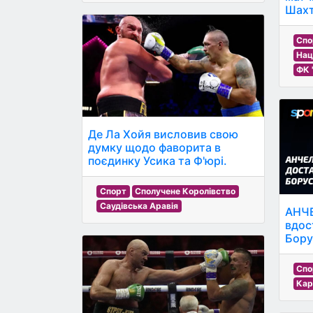
Шахт
Спо
Нац
ФК 
Де Ла Хойя висловив свою
думку щодо фаворита в
поєдинку Усика та Ф'юрі.
Спорт
Сполучене Королівство
Саудівська Аравія
АНЧЕ
вдос
Борус
Спо
Кар