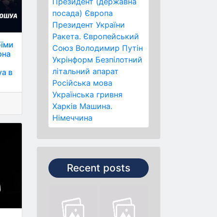
Президент (державна
посада)
Європа
Президент України
Ракета.
Європейський
оїми
Союз
Володимир Путін
рна
Укрінформ
Безпілотний
літальний апарат
а в
Російська мова
Українська гривня
Харків
Машина.
Німеччина
Recent posts