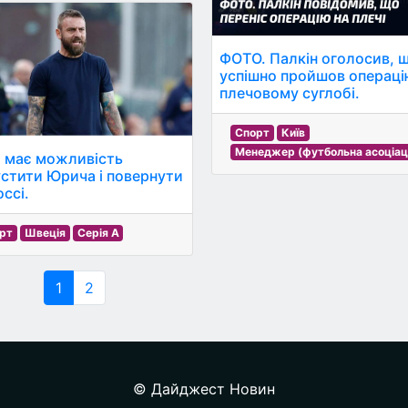
ФОТО. Палкін оголосив, 
успішно пройшов операці
плечовому суглобі.
Спорт
Київ
Менеджер (футбольна асоціац
 має можливість
устити Юрича і повернути
ссі.
рт
Швеція
Серія A
1
2
© Дайджест Новин