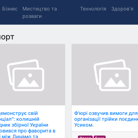
Бізнес
Мистецтво та
Технологія
Здоров'я
розваги
порт
демонструє свій
Ф'юрі озвучив вимоги для
нціал": колишній
організації трійки поєдинк
дник збірної України
Усиком.
овився про фаворита в
і між Динамо та