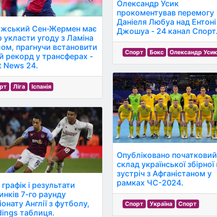
Олександр Усик
прокоментував перемогу
Даніеля Любуа над Ентоні
жський Сен-Жермен має
Джошуа - 24 канал Спорт
р укласти угоду з Ламіна
ом, прагнучи встановити
Спорт
Бокс
Олександр Уси
й рекорд у трансферах -
t News 24.
рт
Ліга
Іспанія
Опубліковано початкови
склад української збірної
зустріч з Афганістаном у
рамках ЧС-2024.
 графік і результати
инків 7-го раунду
онату Англії з футболу,
Спорт
Україна
Спорт
dings таблиця.