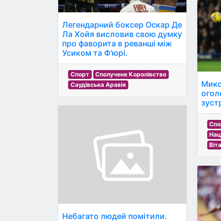
Легендарний боксер Оскар Де
Ла Хойя висловив свою думку
про фаворита в реванші між
Усиком та Ф'юрі.
Спорт
Сполучене Королівство
Мико
Саудівська Аравія
огол
зустр
Спо
Нац
Віт
Небагато людей помітили.