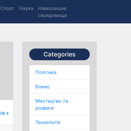
Спорт
Наука
Навколишнє
середовище
Categories
Політика
Бізнес
Мистецтво та
розваги
ів з
Технологія