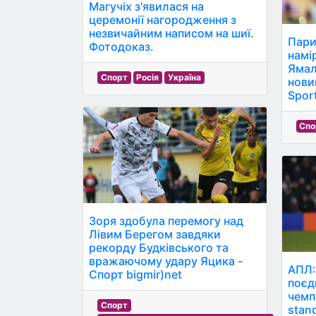
Магучіх з'явилася на
церемонії нагородження з
незвичайним написом на шиї.
Пари
Фотодоказ.
намі
Ямал
Спорт
Росія
Україна
нови
Spor
Спо
Зоря здобула перемогу над
Лівим Берегом завдяки
рекорду Будківського та
вражаючому удару Яцика -
АПЛ:
Спорт bigmir)net
поєд
чемпі
Спорт
stan