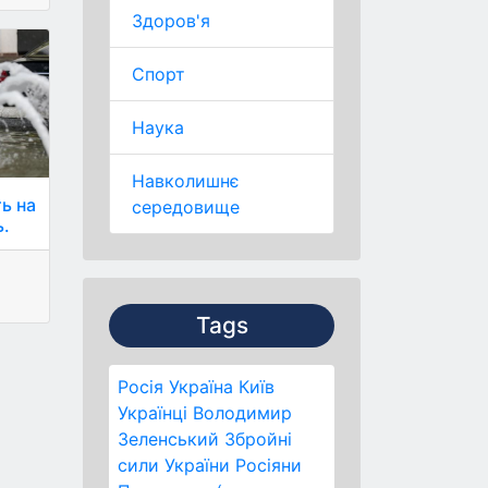
Здоров'я
Спорт
Наука
Навколишнє
ть на
середовище
ь.
Tags
Росія
Україна
Київ
Українці
Володимир
Зеленський
Збройні
сили України
Росіяни