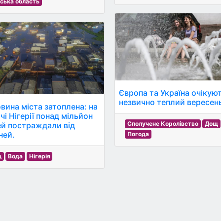
ська область
Європа та Україна очікую
незвично теплий вересен
вина міста затоплена: на
чі Нігерії понад мільйон
Сполучене Королівство
Дощ
й постраждали від
ней.
Погода
щ
Вода
Нігерія