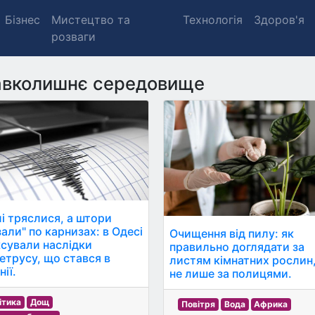
Бізнес
Мистецтво та
Технологія
Здоров'я
розваги
вколишнє середовище
і тряслися, а штори
зали" по карнизах: в Одесі
Очищення від пилу: як
ксували наслідки
правильно доглядати за
етрусу, що стався в
листям кімнатних рослин,
ії.
не лише за полицями.
ітика
Дощ
Повітря
Вода
Африка