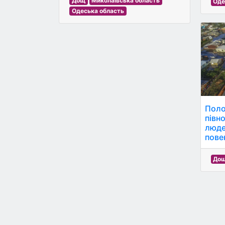
Дощ
Миколаївська область
Оде
Одеська область
Поло
півно
люде
пове
До