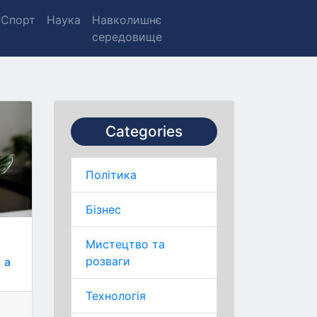
Спорт
Наука
Навколишнє
середовище
Categories
Політика
Бізнес
Мистецтво та
розваги
 а
Технологія