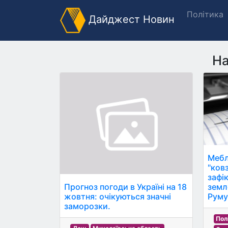
Політика
Дайджест Новин
На
Мебл
"ков
зафі
земл
Прогноз погоди в Україні на 18
Румун
жовтня: очікуються значні
заморозки.
Пол