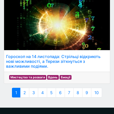
Гороскоп на 14 листопада: Стрільці відкриють
нові можливості, а Терези зіткнуться з
важливими подіями.
Мистецтво та розваги
Вдень
Емоції
1
2
3
4
5
6
7
8
9
10