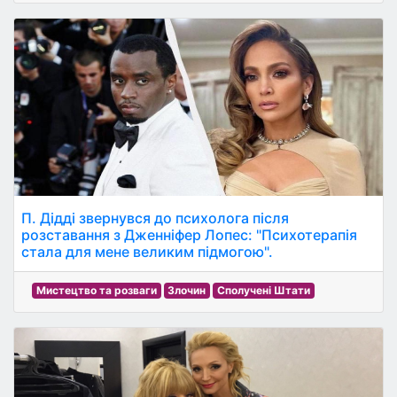
П. Дідді звернувся до психолога після
розставання з Дженніфер Лопес: "Психотерапія
стала для мене великим підмогою".
Мистецтво та розваги
Злочин
Сполучені Штати