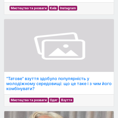
Мистецтво та розваги
Київ
Instagram
"Татове" взуття здобуло популярність у
молодіжному середовищі: що це таке і з чим його
комбінувати?
Мистецтво та розваги
Одяг
Взуття