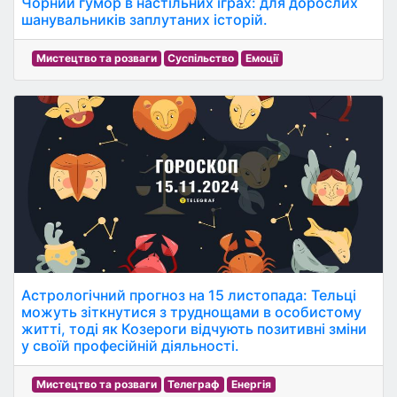
Чорний гумор в настільних іграх: для дорослих
шанувальників заплутаних історій.
Мистецтво та розваги
Суспільство
Емоції
Астрологічний прогноз на 15 листопада: Тельці
можуть зіткнутися з труднощами в особистому
житті, тоді як Козероги відчують позитивні зміни
у своїй професійній діяльності.
Мистецтво та розваги
Телеграф
Енергія