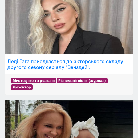
Леді Гага приєднається до акторського складу
другого сезону серіалу "Венздей".
Мистецтво та розваги
Різноманітність (журнал)
Директор