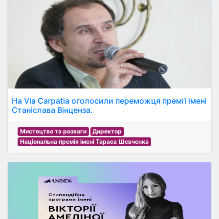
На Via Carpatia оголосили переможця премії імені
Станіслава Вінценза.
Мистецтво та розваги
Директор
Національна премія імені Тараса Шевченка