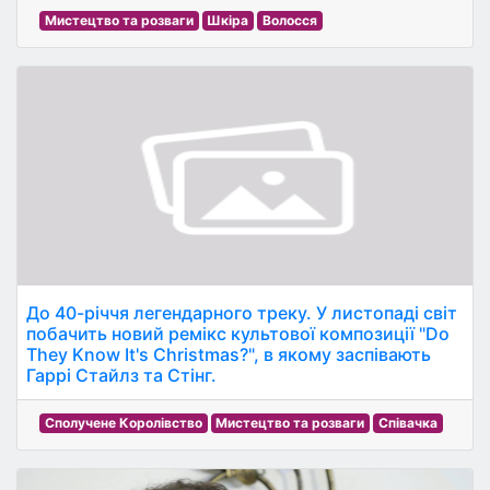
Мистецтво та розваги
Шкіра
Волосся
До 40-річчя легендарного треку. У листопаді світ
побачить новий ремікс культової композиції "Do
They Know It's Christmas?", в якому заспівають
Гаррі Стайлз та Стінг.
Сполучене Королівство
Мистецтво та розваги
Співачка