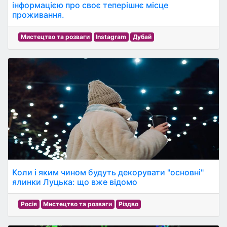
інформацією про своє теперішнє місце
проживання.
Мистецтво та розваги
Instagram
Дубай
Коли і яким чином будуть декорувати "основні"
ялинки Луцька: що вже відомо
Росія
Мистецтво та розваги
Різдво