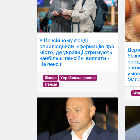
У Пенсійному фонді
оприлюднили інформацію про
Держ
місто, де українці отримують
безп
найбільші пенсійні виплати -
прод
На пенсії.
спож
умов
Бізнес
Українська гривня
Мала
Пенсія
Біз