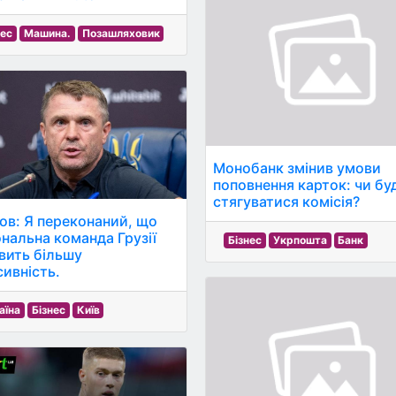
нес
Машина.
Позашляховик
Монобанк змінив умови
поповнення карток: чи бу
стягуватися комісія?
ов: Я переконаний, що
ональна команда Грузії
Бізнес
Укрпошта
Банк
вить більшу
сивність.
аїна
Бізнес
Київ