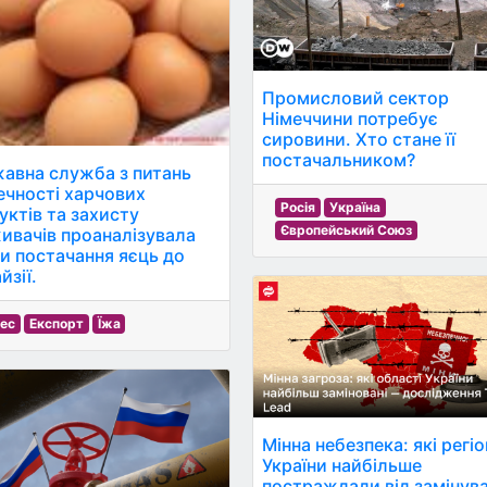
Промисловий сектор
Німеччини потребує
сировини. Хто стане її
постачальником?
авна служба з питань
ечності харчових
Росія
Україна
уктів та захисту
Європейський Союз
ивачів проаналізувала
и постачання яєць до
йзії.
нес
Експорт
Їжа
Мінна небезпека: які регі
України найбільше
постраждали від замінува