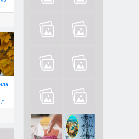
ила
."