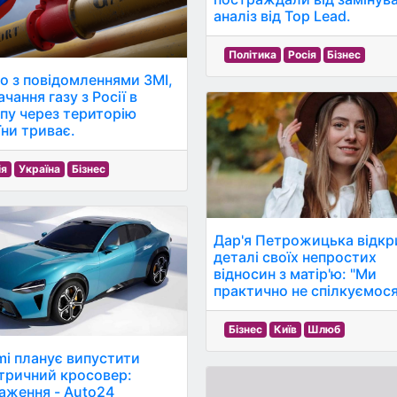
аналіз від Top Lead.
Політика
Росія
Бізнес
но з повідомленнями ЗМІ,
чання газу з Росії в
пу через територію
їни триває.
ія
Україна
Бізнес
Дар'я Петрожицька відкр
деталі своїх непростих
відносин з матір'ю: "Ми
практично не спілкуємося
Бізнес
Київ
Шлюб
mi планує випустити
тричний кросовер:
аження - Auto24