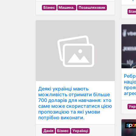
Бізнес
Машина.
Позашляховик
Біз
Ребр
наці
проя
Деякі українці мають
агре
можливість отримати більше
700 доларів для навчання: хто
саме може скористатися цією
Укр
пропозицією та які умови
потрібно виконати.
Данія
Бізнес
Українці