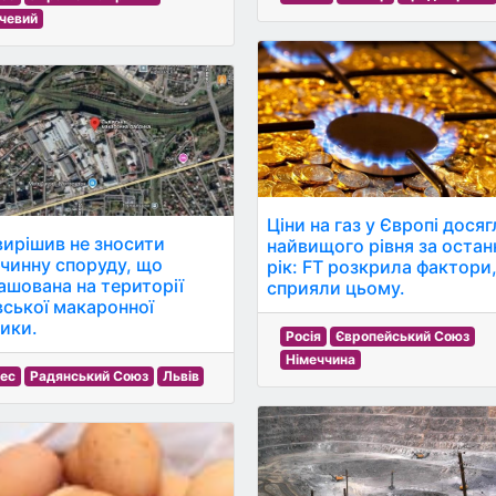
чевий
Ціни на газ у Європі дося
вирішив не зносити
найвищого рівня за остан
чинну споруду, що
рік: FT розкрила фактори
ашована на території
сприяли цьому.
вської макаронної
ики.
Росія
Європейський Союз
Німеччина
нес
Радянський Союз
Львів