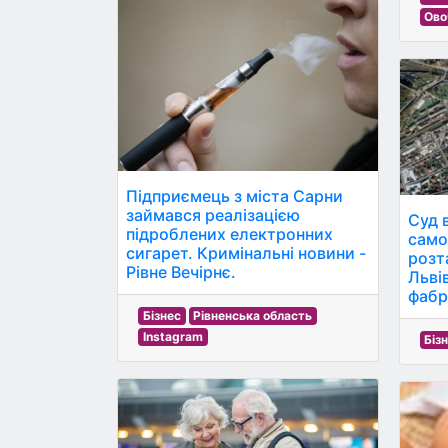
Ово
Підприємець з міста Сарни
займався реалізацією
Суд 
підроблених електронних
само
сигарет. Кримінальні новини -
розт
Рівне Вечірнє.
Льві
фабр
Бізнес
Рівненська область
Instagram
Біз