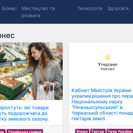
Бізнес
Мистецтво та
Технологія
Здоров'я
розваги
знес
Кабінет Міністрів України
ухвалив рішення про пер
Національному парку
"Нижньосульський" в
 зростуть: які товари
Черкаській області понад
ть подорожчати до
гектарів землі.
тку зимового сезону.
Бізнес
Гектар
Уряд України
нес
Українська гривня