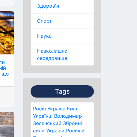
Здоров'я
Спорт
Наука
Навколишнє
середовище
гли
ній
, що
Tags
Росія
Україна
Київ
Українці
Володимир
Зеленський
Збройні
сили України
Росіяни