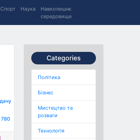
Спорт
Наука
Навколишнє
середовище
Categories
Політика
Бізнес
едачу
Мистецтво та
розваги
 780
Технологія