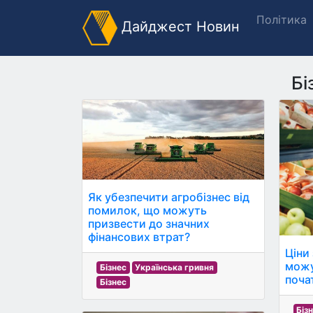
Політика
Дайджест Новин
Бі
Як убезпечити агробізнес від
помилок, що можуть
призвести до значних
фінансових втрат?
Ціни
можу
Бізнес
Українська гривня
поча
Бізнес
Біз