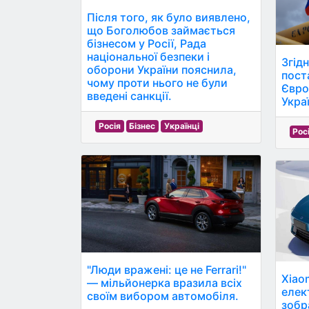
Після того, як було виявлено,
що Боголюбов займається
бізнесом у Росії, Рада
національної безпеки і
Згід
оборони України пояснила,
поста
чому проти нього не були
Євро
введені санкції.
Укра
Росія
Бізнес
Українці
Рос
"Люди вражені: це не Ferrari!"
Xiao
— мільйонерка вразила всіх
елек
своїм вибором автомобіля.
зобр