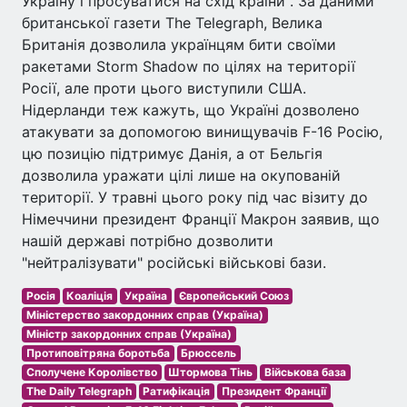
Україну і просуватися на схід країни". За даними
британської газети The Telegraph, Велика
Британія дозволила українцям бити своїми
ракетами Storm Shadow по цілях на території
Росії, але проти цього виступили США.
Нідерланди теж кажуть, що Україні дозволено
атакувати за допомогою винищувачів F-16 Росію,
цю позицію підтримує Данія, а от Бельгія
дозволила уражати цілі лише на окупованій
території. У травні цього року під час візиту до
Німеччини президент Франції Макрон заявив, що
нашій державі потрібно дозволити
"нейтралізувати" російські військові бази.
Росія
Коаліція
Україна
Європейський Союз
Міністерство закордонних справ (Україна)
Міністр закордонних справ (Україна)
Протиповітряна боротьба
Брюссель
Сполучене Королівство
Штормова Тінь
Військова база
The Daily Telegraph
Ратифікація
Президент Франції