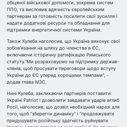
обіцяної військової допомоги, зокрема систем
ППО, та висловив вдячність європейським
партнерам за готовність посилити свої зусилля і
надати додаткові ресурси та обладнання для
підтримки енергетичної системи України.
Також Кулеба наголосив, що Україна виконує свої
зобов'язання на шляху до членства в ЄС,
включаючи історичну ратифікацію Римського
статуту."Ми розраховуємо на підтримку держав-
членів, щоб просувати переговори щодо вступу
України до ЄС уперед хорошими темпами", -
додав глава МЗС.
Нині Кулеба, закликаючи партнерів поставити
Україні Patriot і дозволити завдавати ударів вглиб
Росії, наголосив, що дозвіл необхідний наразі для
того, щоб "зберегти динаміку" і "продовжувати
придушувати російську здатність руйнувати