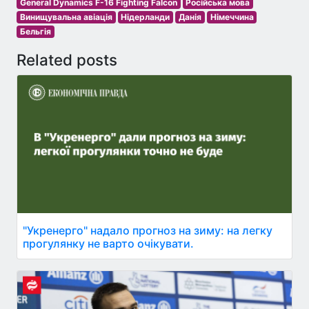
General Dynamics F-16 Fighting Falcon
Російська мова
Винищувальна авіація
Нідерланди
Данія
Німеччина
Бельгія
Related posts
"Укренерго" надало прогноз на зиму: на легку
прогулянку не варто очікувати.