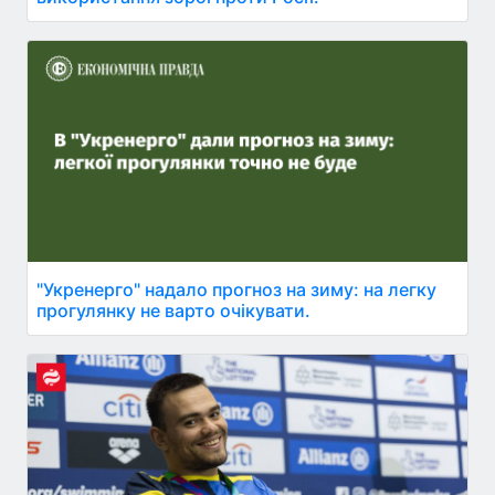
"Укренерго" надало прогноз на зиму: на легку
прогулянку не варто очікувати.