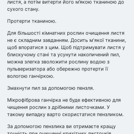
листя, а потім витерти його м’якою тканиною до
сухого стану.
Протерти тканиною.
Для більшості кімнатних рослин очищення листя
не є складним завданням. Досить м'якої тканини,
щоб впоратися з цим. Щоб підтримувати листя у
блискучому стані та усунути накопичений пил,
можна злегка зволожити рослину водою з
пульверизатора або обережно протерти її
вологою ганчіркою.
Змахнути пил за допомогою пензля.
Мікрофіброва ганчірка не буде ефективною для
чищення рослин з дрібними листочками. У
такому випадку варто скористатися пензликом.
За допомогою пензлика ви отримаєте кращу
точність при очищенні крихітних листочків,