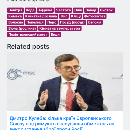
Повітря
Вода
Африка
Частота
Олія
Завод
Листок.
Комаха
Кімнатна рослина
Пил
Кліщі
Фотосинтез
Волокно
Попелиця
Перо
Посуд (посуд)
Бегонія
Віола (рослина)
Кімнатна температура
Поліетиленовий пакет
Види
Related posts
Дмитро Кулеба: кілька країн Європейського
Союзу підтримують скасування обмежень на
використання зброї проти Росії.