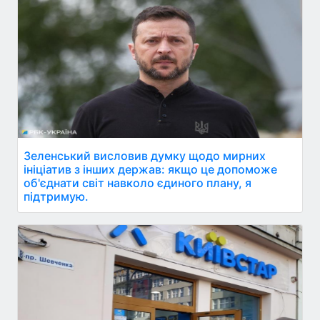
Зеленський висловив думку щодо мирних
ініціатив з інших держав: якщо це допоможе
об'єднати світ навколо єдиного плану, я
підтримую.