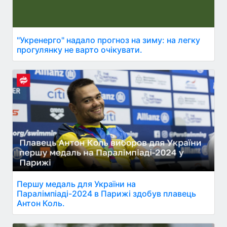
"Укренерго" надало прогноз на зиму: на легку
прогулянку не варто очікувати.
Першу медаль для України на
Паралімпіаді-2024 в Парижі здобув плавець
Антон Коль.