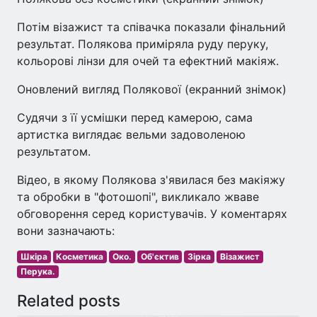
Потім візажист та співачка показали фінальний
результат. Полякова приміряла руду перуку,
кольорові лінзи для очей та ефектний макіяж.
Оновлений вигляд Полякової (екранний знімок)
Судячи з її усмішки перед камерою, сама
артистка виглядає вельми задоволеною
результатом.
Відео, в якому Полякова з'явилася без макіяжу
та обробки в "фотошопі", викликало жваве
обговорення серед користувачів. У коментарях
вони зазначають:
Шкіра
Косметика
Око.
Об'єктив
Зірка
Візажист
Перука.
Related posts