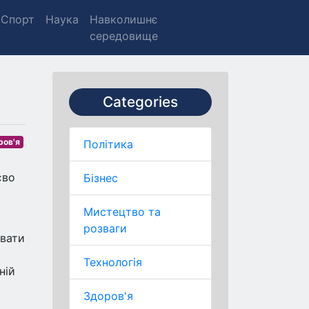
Спорт
Наука
Навколишнє
середовище
Categories
ров'я
Політика
єво
Бізнес
Мистецтво та
розваги
увати
Технологія
ній
Здоров'я