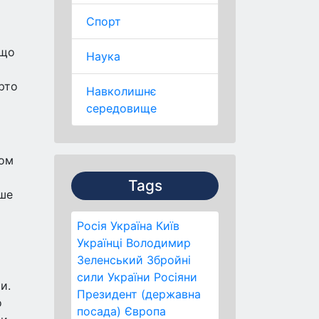
Спорт
 що
Наука
рто
Навколишнє
середовище
ром
Tags
пше
Росія
Україна
Київ
Українці
Володимир
Зеленський
Збройні
сили України
Росіяни
и.
Президент (державна
о
посада)
Європа