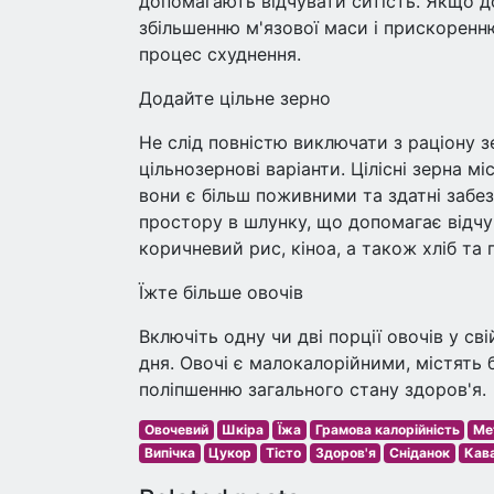
допомагають відчувати ситість. Якщо д
збільшенню м'язової маси і прискоренню
процес схуднення.
Додайте цільне зерно
Не слід повністю виключати з раціону з
цільнозернові варіанти. Цілісні зерна м
вони є більш поживними та здатні забе
простору в шлунку, що допомагає відчу
коричневий рис, кіноа, а також хліб та
Їжте більше овочів
Включіть одну чи дві порції овочів у св
дня. Овочі є малокалорійними, містять
поліпшенню загального стану здоров'я.
Овочевий
Шкіра
Їжа
Грамова калорійність
Ме
Випічка
Цукор
Тісто
Здоров'я
Сніданок
Кав