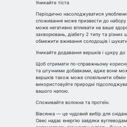
Уникайте тіста
Періодично насолоджуватися улюблени
споживання може призвести до набору в
може негативно впливати на ваше здор
захворювань, діабету 2 типу та різних
обмежити вживання солодощів і шукати 
Уникайте додавання вершків і цукру до 
Щоб отримати по-справжньому корисну 
та штучними добавками, адже вони мож
вершків також може сповільнити обмін
використовуйте природні підсолоджувач
вашого напою.
Споживайте волокна та протеїн.
Вівсянка — це чудовий вибір для снідан
Овес надає енергію завдяки вуглеводам,