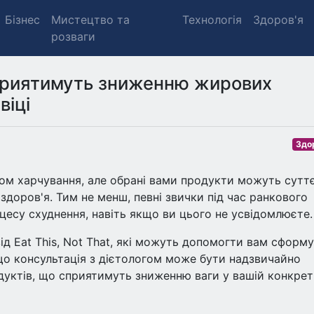
Бізнес
Мистецтво та
Технологія
Здоров'я
розваги
сприятимуть зниженню жирових
віці
Здо
ом харчування, але обрані вами продукти можуть сутт
 здоров'я. Тим не менш, певні звички під час ранкового
есу схуднення, навіть якщо ви цього не усвідомлюєте.
від Eat This, Not That, які можуть допомогти вам сформ
 що консультація з дієтологом може бути надзвичайно
уктів, що сприятимуть зниженню ваги у вашій конкрет