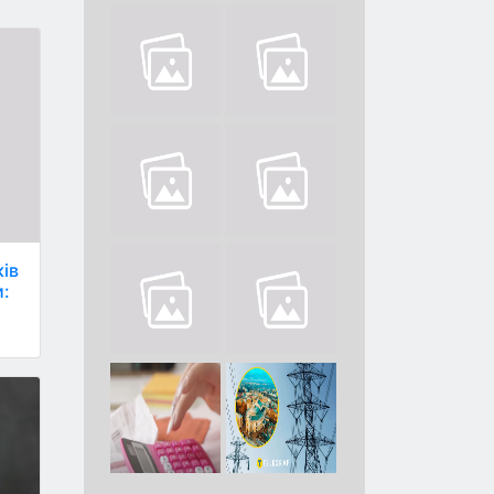
ів
и: