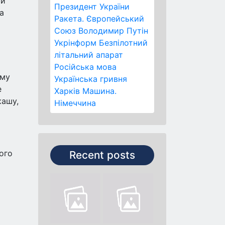
ти
Президент України
а
Ракета.
Європейський
Союз
Володимир Путін
Укрінформ
Безпілотний
літальний апарат
Російська мова
ому
Українська гривня
е
Харків
Машина.
кашу,
Німеччина
ього
Recent posts