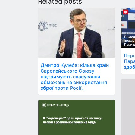
Related posts
Перш
Пара
Дмитро Кулеба: кілька країн
здоб
Європейського Союзу
підтримують скасування
обмежень на використання
зброї проти Росії.