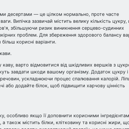
ми десертами — це цілком нормально, проте часте
аги. Випічка зазвичай містить велику кількість цукру,
ов'я, збільшуючи ризик виникнення серцево-судинних
 шкірних проблем. Для збереження здорового балансу ва
більш корисні варіанти.
кави.
каву, варто відмовитися від шкідливих вершків з цук
уть завдати шкоди вашому організму. Додаток цукру і
 речовин, ускладнюючи процес спалювання калорій. Лі
і або додайте білок, щоб підвищити харчову цінність
ку, особливо якщо її доповнити корисними інгредієнтам
 а також містить білки, клітковину та корисні жири, щ