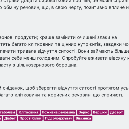
о страви додати сироватковий протеїн, це може сприя
 обміну речовин, що, в свою чергу, позитивно вплине н
ернові продукти; краще замінити очищені злаки на
істять багато клітковини та цінних нутрієнтів, завдяки ч
зпечити тривале відчуття ситості. Вони займають більш
вати себе менш голодним. Спробуйте вживати вівсяну 
 пасту з цільнозернового борошна.
ій сніданок, щоб зберегти відчуття ситості протягом ус
 багато клітковини та корисних речовин, що сприяють
таболізм
Клітковина
Поживна речовина
Зерно
Вершки
Десерт
а
Діабет
Прості білки
Підсолоджувач
Вівсянка