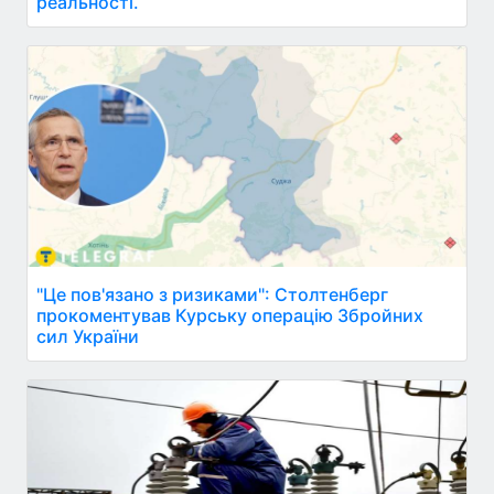
реальності.
"Це пов'язано з ризиками": Столтенберг
прокоментував Курську операцію Збройних
сил України