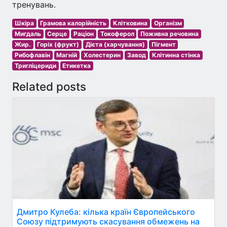
тренувань.
Шкіра
Грамова калорійність
Клітковина
Організм
Мигдаль
Серце
Раціон
Токоферол
Поживна речовина
Жир.
Горіх (фрукт)
Дієта (харчування)
Пігмент
Рибофлавін
Магній
Холестерин
Завод
Клітинна стінка
Тригліцериди
Етикетка
Related posts
Дмитро Кулеба: кілька країн Європейського
Союзу підтримують скасування обмежень на