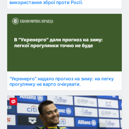
використання зброї проти Росії.
"Укренерго" надало прогноз на зиму: на легку
прогулянку не варто очікувати.