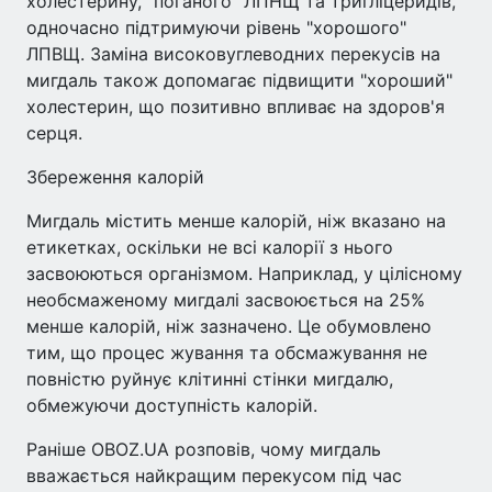
холестерину, "поганого" ЛПНЩ та тригліцеридів,
одночасно підтримуючи рівень "хорошого"
ЛПВЩ. Заміна високовуглеводних перекусів на
мигдаль також допомагає підвищити "хороший"
холестерин, що позитивно впливає на здоров'я
серця.
Збереження калорій
Мигдаль містить менше калорій, ніж вказано на
етикетках, оскільки не всі калорії з нього
засвоюються організмом. Наприклад, у цілісному
необсмаженому мигдалі засвоюється на 25%
менше калорій, ніж зазначено. Це обумовлено
тим, що процес жування та обсмажування не
повністю руйнує клітинні стінки мигдалю,
обмежуючи доступність калорій.
Раніше OBOZ.UA розповів, чому мигдаль
вважається найкращим перекусом під час