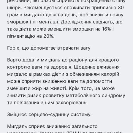
речовини, які разом сприяють покращенню стану
шкіри. Рекомендується споживати приблизно 30
грамів мигдалю двічі на день, щоб знизити появу
зморшок і пігментації. Дослідження свідчать, що
така дієта може зменшити зморшки на 16% і
пігментацію на 20%.
Горіх, що допомагає втрачати вагу
Варто додати мигдаль до раціону для кращого
контролю ваги та здоров'я. Щоденне вживання
мигдалю в рамках дієти з обмеженням калорій
може сприяти зниженню ваги та допомогти
зменшити жир на животі. Крім того, це може
знизити ризик розвитку метаболічного синдрому
та пов'язаних з ним захворювань.
Зміцнює серцево-судинну систему.
Мигдаль сприяє зниженню загального