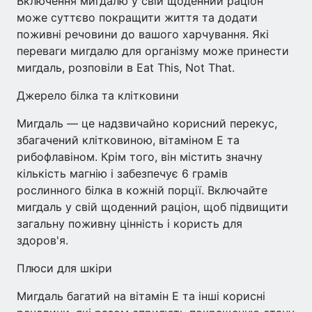
Включення мигдалю у свій щоденний раціон
може суттєво покращити життя та додати
поживні речовини до вашого харчування. Які
переваги мигдалю для організму може принести
мигдаль, розповіли в Eat This, Not That.
Джерело білка та клітковини
Мигдаль — це надзвичайно корисний перекус,
збагачений клітковиною, вітаміном Е та
рибофлавіном. Крім того, він містить значну
кількість магнію і забезпечує 6 грамів
рослинного білка в кожній порції. Включайте
мигдаль у свій щоденний раціон, щоб підвищити
загальну поживну цінність і користь для
здоров'я.
Плюси для шкіри
Мигдаль багатий на вітамін Е та інші корисні