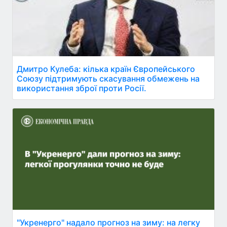
Дмитро Кулеба: кілька країн Європейського
Союзу підтримують скасування обмежень на
використання зброї проти Росії.
"Укренерго" надало прогноз на зиму: на легку