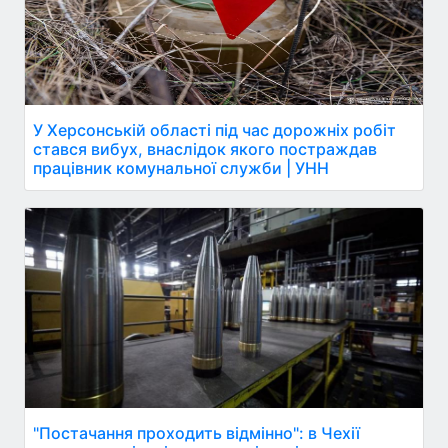
У Херсонській області під час дорожніх робіт
стався вибух, внаслідок якого постраждав
працівник комунальної служби | УНН
"Постачання проходить відмінно": в Чехії