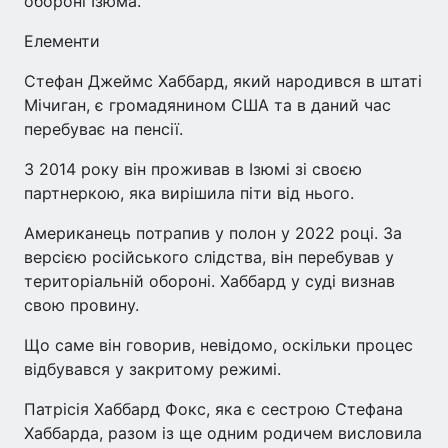
обороні Ізюма.
Елементи
Стефан Джеймс Хаббард, який народився в штаті
Мічиган, є громадянином США та в даний час
перебуває на пенсії.
З 2014 року він проживав в Ізюмі зі своєю
партнеркою, яка вирішила піти від нього.
Американець потрапив у полон у 2022 році. За
версією російського слідства, він перебував у
територіальній обороні. Хаббард у суді визнав
свою провину.
Що саме він говорив, невідомо, оскільки процес
відбувався у закритому режимі.
Патрісія Хаббард Фокс, яка є сестрою Стефана
Хаббарда, разом із ще одним родичем висловила