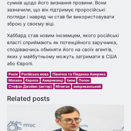
сумнів щодо його визнання провини. Вони
зазначили, що він підтримує проросійські
погляди і навряд чи став би використовувати
зброю у своєму віці.
Хаббард став новим іноземцем, якого російські
власті сприймають як потенційного заручника,
сподіваючись обміняти його на своїх агентів,
яких у майбутньому можуть затримати в США
або Європі.
Росія
Російська мова
Північна та Південна Америка
Москва
Європа
Американці
Ізюм
Полон
Стефан Джеймс (актор)
Мічиган
американський
Related posts