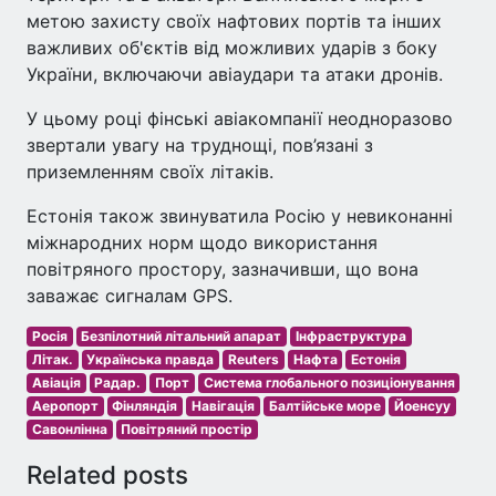
метою захисту своїх нафтових портів та інших
важливих об'єктів від можливих ударів з боку
України, включаючи авіаудари та атаки дронів.
У цьому році фінські авіакомпанії неодноразово
звертали увагу на труднощі, пов’язані з
приземленням своїх літаків.
Естонія також звинуватила Росію у невиконанні
міжнародних норм щодо використання
повітряного простору, зазначивши, що вона
заважає сигналам GPS.
Росія
Безпілотний літальний апарат
Інфраструктура
Літак.
Українська правда
Reuters
Нафта
Естонія
Авіація
Радар.
Порт
Система глобального позиціонування
Аеропорт
Фінляндія
Навігація
Балтійське море
Йоенсуу
Савонлінна
Повітряний простір
Related posts