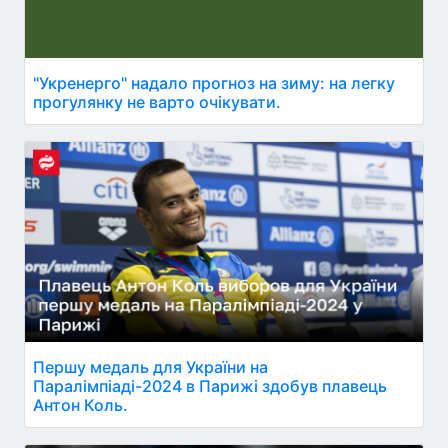
"Укренерго" надало прогноз на зиму: на легку
прогулянку не варто очікувати.
Першу медаль для України на
Паралімпіаді-2024 в Парижі здобув плавець
Антон Коль.