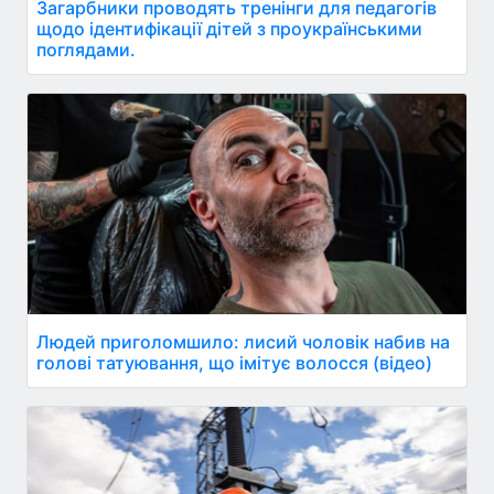
Загарбники проводять тренінги для педагогів
щодо ідентифікації дітей з проукраїнськими
поглядами.
Людей приголомшило: лисий чоловік набив на
голові татуювання, що імітує волосся (відео)