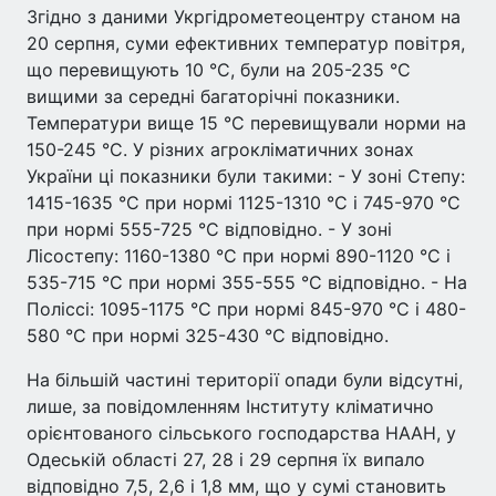
Згідно з даними Укргідрометеоцентру станом на
20 серпня, суми ефективних температур повітря,
що перевищують 10 °С, були на 205-235 °С
вищими за середні багаторічні показники.
Температури вище 15 °С перевищували норми на
150-245 °С. У різних агрокліматичних зонах
України ці показники були такими: - У зоні Степу:
1415-1635 °С при нормі 1125-1310 °С і 745-970 °С
при нормі 555-725 °С відповідно. - У зоні
Лісостепу: 1160-1380 °С при нормі 890-1120 °С і
535-715 °С при нормі 355-555 °С відповідно. - На
Поліссі: 1095-1175 °С при нормі 845-970 °С і 480-
580 °С при нормі 325-430 °С відповідно.
На більшій частині території опади були відсутні,
лише, за повідомленням Інституту кліматично
орієнтованого сільського господарства НААН, у
Одеській області 27, 28 і 29 серпня їх випало
відповідно 7,5, 2,6 і 1,8 мм, що у сумі становить