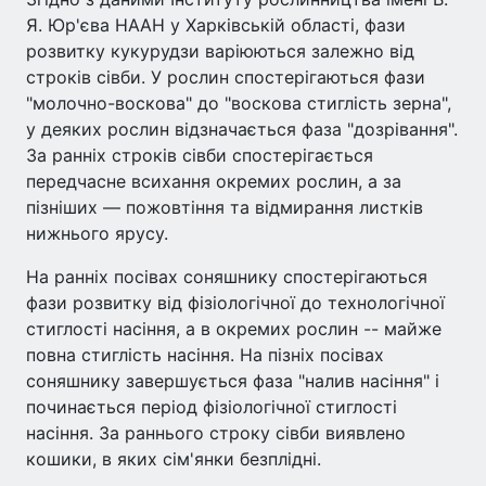
Я. Юр'єва НААН у Харківській області, фази
розвитку кукурудзи варіюються залежно від
строків сівби. У рослин спостерігаються фази
"молочно-воскова" до "воскова стиглість зерна",
у деяких рослин відзначається фаза "дозрівання".
За ранніх строків сівби спостерігається
передчасне всихання окремих рослин, а за
пізніших — пожовтіння та відмирання листків
нижнього ярусу.
На ранніх посівах соняшнику спостерігаються
фази розвитку від фізіологічної до технологічної
стиглості насіння, а в окремих рослин -- майже
повна стиглість насіння. На пізніх посівах
соняшнику завершується фаза "налив насіння" і
починається період фізіологічної стиглості
насіння. За раннього строку сівби виявлено
кошики, в яких сім'янки безплідні.