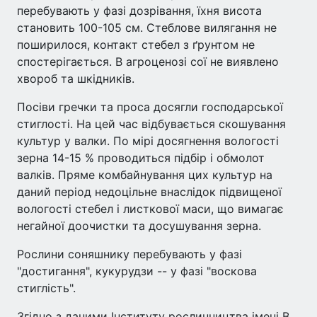
перебувають у фазі дозрівання, їхня висота
становить 100-105 см. Стеблове вилягання не
поширилося, контакт стебел з ґрунтом не
спостерігається. В агроценозі сої не виявлено
хвороб та шкідників.
Посіви гречки та проса досягли господарської
стиглості. На цей час відбувається скошування
культур у валки. По мірі досягнення вологості
зерна 14-15 % проводиться підбір і обмолот
валків. Пряме комбайнування цих культур на
даний період недоцільне внаслідок підвищеної
вологості стебел і листкової маси, що вимагає
негайної доочистки та досушування зерна.
Рослини соняшнику перебувають у фазі
"достигання", кукурудзи -- у фазі "воскова
стиглість".
Згідно з даними Інституту рослинництва імені В.