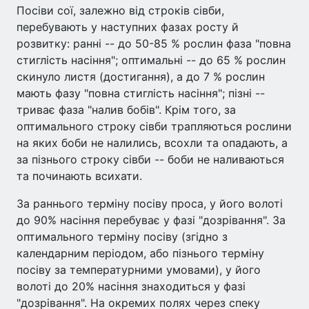
Посіви сої, залежно від строків сівби,
перебувають у наступних фазах росту й
розвитку: ранні -- до 50-85 % рослин фаза "повна
стиглість насіння"; оптимальні -- до 65 % рослин
скинуло листя (достигання), а до 7 % рослин
мають фазу "повна стиглість насіння"; пізні --
триває фаза "налив бобів". Крім того, за
оптимального строку сівби трапляються рослини
на яких боби не налились, всохли та опадають, а
за пізнього строку сівби -- боби не наливаються
та починають всихати.
За раннього терміну посіву проса, у його волоті
до 90% насіння перебуває у фазі "дозрівання". За
оптимального терміну посіву (згідно з
календарним періодом, або пізнього терміну
посіву за температурними умовами), у його
волоті до 20% насіння знаходиться у фазі
"дозрівання". На окремих полях через спеку