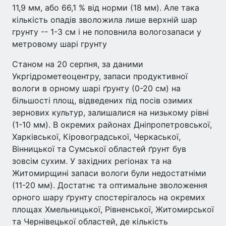
11,9 мм, або 66,1 % від норми (18 мм). Але така
кількість опадів зволожила лише верхній шар
грунту -- 1-3 см і не поповнила вологозапаси у
метровому шарі грунту
Станом на 20 серпня, за даними
Укргідрометеоцентру, запаси продуктивної
вологи в орному шарі ґрунту (0-20 см) на
більшості площ, відведених під посів озимих
зернових культур, залишалися на низькому рівні
(1-10 мм). В окремих районах Дніпропетровської,
Харківської, Кіровоградської, Черкаської,
Вінницької та Сумської областей ґрунт був
зовсім сухим. У західних регіонах та на
Житомирщині запаси вологи були недостатніми
(11-20 мм). Достатнє та оптимальне зволоження
орного шару ґрунту спостерігалось на окремих
площах Хмельницької, Рівненської, Житомирської
та Чернівецької областей, де кількість