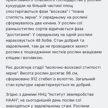
кукурудзи на більшій частині площ
спостерігаються фази "воскова" і "повна
стиглість зерна". У середньому на рослині
сформувалось два качана. У рослин сої
ранньостиглих сортів відмічається фаза
"достигання". У середньому на одній рослині
нараховується 48 бобів. Стан добрий та
задовільний, там де не проводився захист
рослин є пошкодження листків рослин акацієвим
кліщем і вогнівкою.
Рис досягнув стадії "молочно-воскової стиглості
зерна". Висота рослин досягає 96 см,
сформовано 912 стебел із волоттю. Загальний
стан культури характеризується як добрий.
Згідно з даними ННЦ "Інститут землеробства
НААН", на сьогоднішній день посіви сої
знаходяться у задовільному стані. Рослини