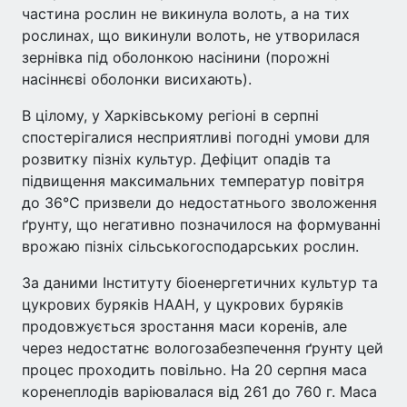
частина рослин не викинула волоть, а на тих
рослинах, що викинули волоть, не утворилася
зернівка під оболонкою насінини (порожні
насіннєві оболонки висихають).
В цілому, у Харківському регіоні в серпні
спостерігалися несприятливі погодні умови для
розвитку пізніх культур. Дефіцит опадів та
підвищення максимальних температур повітря
до 36°C призвели до недостатнього зволоження
ґрунту, що негативно позначилося на формуванні
врожаю пізніх сільськогосподарських рослин.
За даними Інституту біоенергетичних культур та
цукрових буряків НААН, у цукрових буряків
продовжується зростання маси коренів, але
через недостатнє вологозабезпечення ґрунту цей
процес проходить повільно. На 20 серпня маса
коренеплодів варіювалася від 261 до 760 г. Маса