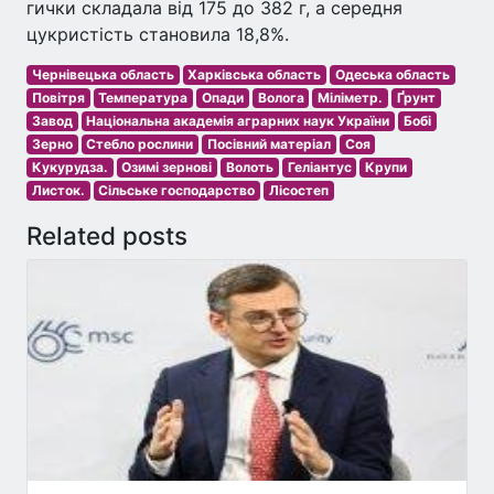
гички складала від 175 до 382 г, а середня
цукристість становила 18,8%.
Чернівецька область
Харківська область
Одеська область
Повітря
Температура
Опади
Волога
Міліметр.
Ґрунт
Завод
Національна академія аграрних наук України
Бобі
Зерно
Стебло рослини
Посівний матеріал
Соя
Кукурудза.
Озимі зернові
Волоть
Геліантус
Крупи
Листок.
Сільське господарство
Лісостеп
Related posts