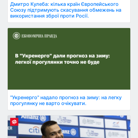
Дмитро Кулеба: кілька країн Європейського
Союзу підтримують скасування обмежень на
використання зброї проти Росії.
"Укренерго" надало прогноз на зиму: на легку
прогулянку не варто очікувати.