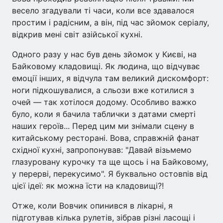
весело згадували ті часи, коли все здавалося
простим і радісним, а він, під час зйомок серіалу,
відкрив мені світ азійської кухні.
Одного разу у нас був день зйомок у Києві, на
Байковому кладовищі. Як людина, що відчуває
емоції інших, я відчула там великий дискомфорт:
ноги підкошувалися, а сльози вже котилися з
очей — так хотілося додому. Особливо важко
було, коли я бачила таблички з датами смерті
наших героїв... Перед цим ми знімали сцену в
китайському ресторані. Вова, справжній фанат
східної кухні, запропонував: "Давай візьмемо
глазуровану курочку та ще щось і на Байковому,
у перерві, перекусимо". Я буквально остовпів від
цієї ідеї: як можна їсти на кладовищі?!
Отже, коли Вовчик опинився в лікарні, я
підготував кілька рулетів, зібрав різні ласощі і