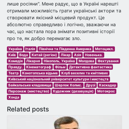
лише росіяни". Мене радує, що в Україні нарешті
отримали можливість грати українські актори та
створювати якісний місцевий продукт. Це
абсолютно справедливо і логічно, зважаючи на
час, що настала пора знімати позитивні історії
про те, як добро перемагає зло.
Україна
Італія
Північна та Південна Америка
Мотоцикл.
Київ
Вода
Китай (регіон)
Лікар
Азія
Новенька.
Комедія
Лікарня
Нікополь, Україна
Молдова
Фехтування
Правду.
Кінематограф
Фільм
Детективна фантастика
Театр
Конотопська відьма
Клуб веселих та кмітливих
Київський національний університет культури і мистецтв
Байкальське кладовище
Шeрлoк Холмc.
Друзі
Каскадер
Персонаж (мистецтво)
Художник (дезавуація)
Мотокрос
Хонда
Related posts