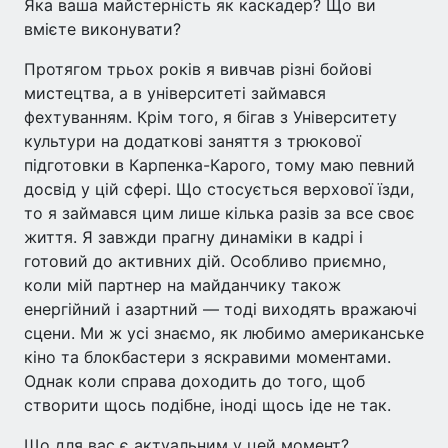
Яка ваша майстерність як каскадер? Що ви
вмієте виконувати?
Протягом трьох років я вивчав різні бойові
мистецтва, а в університеті займався
фехтуванням. Крім того, я бігав з Університету
культури на додаткові заняття з трюкової
підготовки в Карпенка-Карого, тому маю певний
досвід у цій сфері. Що стосується верхової їзди,
то я займався цим лише кілька разів за все своє
життя. Я завжди прагну динаміки в кадрі і
готовий до активних дій. Особливо приємно,
коли мій партнер на майданчику також
енергійний і азартний — тоді виходять вражаючі
сцени. Ми ж усі знаємо, як любимо американське
кіно та блокбастери з яскравими моментами.
Однак коли справа доходить до того, щоб
створити щось подібне, іноді щось іде не так.
Що для вас є актуальним у цей момент?