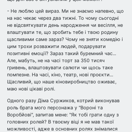
- Не люблю цей вираз. Ми не знаємо напевно, що
на нас чекає через два тижні. То чому сьогодні
не відсвяткувати день народження чи весілля, не
влаштувати те, що зробить тебе і твою родину
щасливими саме зараз? Чому не зняти комедію і
цим трохи розважити людей, подарувати
позитивні емоції? Зараз такий буремний час...
Але, мабуть, не на часі торт за 350 тисяч
гривень, влаштовувати салюти чи щось таке
помпезне. На часі, кіно, театр, нові проєкти...
Щасливий, що наше кіновиробництво оживає,
маю нові цікаві ролі.
Одного разу Діма Суржиков, котрий виконував
роль брата мого персонажа у "Вороні та
Воробйові", запитав мене: "Як тобі грати одну з
головних ролей? В твоєму віці я не мав такої
можливості, адже в основних ролях знімалися