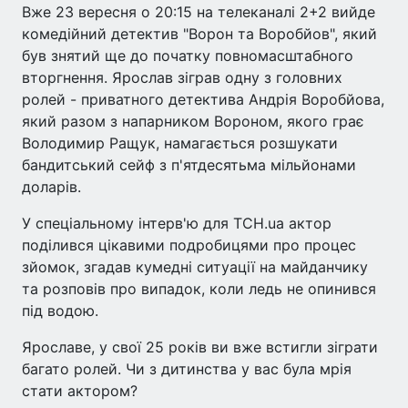
Вже 23 вересня о 20:15 на телеканалі 2+2 вийде
комедійний детектив "Ворон та Воробйов", який
був знятий ще до початку повномасштабного
вторгнення. Ярослав зіграв одну з головних
ролей - приватного детектива Андрія Воробйова,
який разом з напарником Вороном, якого грає
Володимир Ращук, намагається розшукати
бандитський сейф з п'ятдесятьма мільйонами
доларів.
У спеціальному інтерв'ю для ТСН.ua актор
поділився цікавими подробицями про процес
зйомок, згадав кумедні ситуації на майданчику
та розповів про випадок, коли ледь не опинився
під водою.
Ярославе, у свої 25 років ви вже встигли зіграти
багато ролей. Чи з дитинства у вас була мрія
стати актором?