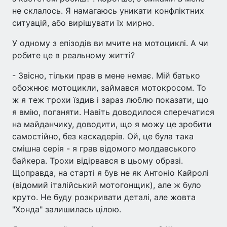
не склалось. Я намагаюсь уникати конфліктних
ситуацій, або вирішувати їх мирно.
У одному з епізодів ви мчите на мотоциклі. А чи
робите це в реальному житті?
- Звісно, тільки прав в мене немає. Мій батько
обожнює мотоцикли, займався мотокросом. То
ж я теж трохи їздив і зараз люблю показати, що
я вмію, поганяти. Навіть доводилося сперечатися
на майданчику, доводити, що я можу це зробити
самостійно, без каскадерів. Ой, це була така
смішна серія - я грав відомого молдавського
байкера. Трохи відірвався в цьому образі.
Щоправда, на старті я був не як Антоніо Кайролі
(відомий італійський мотогонщик), але ж було
круто. Не буду розкривати деталі, але жовта
"Хонда" залишилась цілою.