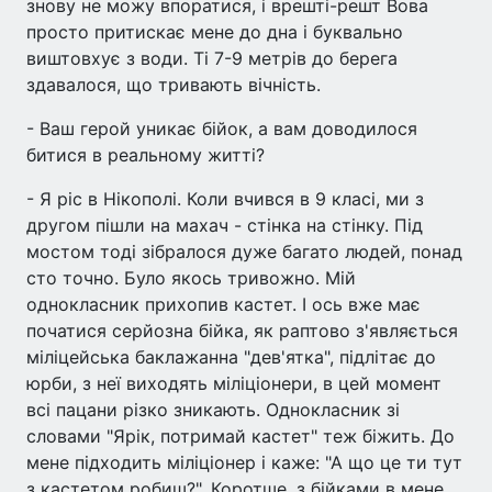
знову не можу впоратися, і врешті-решт Вова
просто притискає мене до дна і буквально
виштовхує з води. Ті 7-9 метрів до берега
здавалося, що тривають вічність.
- Ваш герой уникає бійок, а вам доводилося
битися в реальному житті?
- Я ріс в Нікополі. Коли вчився в 9 класі, ми з
другом пішли на махач - стінка на стінку. Під
мостом тоді зібралося дуже багато людей, понад
сто точно. Було якось тривожно. Мій
однокласник прихопив кастет. І ось вже має
початися серйозна бійка, як раптово з'являється
міліцейська баклажанна "дев'ятка", підлітає до
юрби, з неї виходять міліціонери, в цей момент
всі пацани різко зникають. Однокласник зі
словами "Ярік, потримай кастет" теж біжить. До
мене підходить міліціонер і каже: "А що це ти тут
з кастетом робиш?". Коротше, з бійками в мене