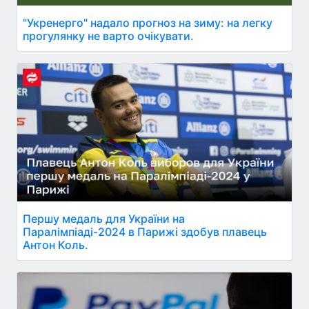
"Укренерго" надало прогноз на зиму: на легку
прогулянку не варто очікувати.
Першу медаль для України на
Паралімпіаді-2024 в Парижі здобув плавець
Антон Коль.