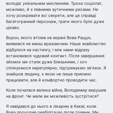
володіє унікальним мисленням. Трохи соціопат,
можливо, й з певними аутичними рисами. Не
хочу розкривати всі секрети, але це справді
багатогранний персонаж, грати якого було дуже
цікаво.
Ворон, якого втілив на екрані Вова Ращук,
виявився не менш вражаючим. Наше знайомство
відбулося на кастингу, і між нами відразу
встановився чудовий контакт. Після завершення
зйомок ми стали дуже близькими, і хоч
спілкуємося нерегулярно, підтримуємо зв'язок. Я
знайшов людину, з якою не лише приємно
працювати, але й комфортно проводити час.
Коли почалася велика війна, Володимир вирушив
на фронт. Чи мали ви можливість зустрітися?
Я навідався до нього в лікарню в Києві, коли
Вова проходив реабілітацію після травми. Ми