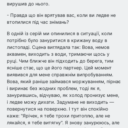
вирушив до нього.
- Правда що він врятував вас, коли ви ледве не
втопилися під час знімань?
В одній із серій ми опинилися в ситуації, коли
потрібно було зануритися в крижану воду в
листопаді. Сцена виглядала так: Вова, немов
аквамен, виходить з води, тримаючи щось у
руці. Чим ближче він підходить до берега, тим
ясніше стає, що це його партнер. Цей момент
виявився для мене справжнім випробуванням.
Вова, який раніше займався моржуванням, пірнає
і виринає без жодних проблем, тоді як я,
занурившись, відчуваю, як холод пронизує мене,
і ледве можу дихати. Задумане не виходить —
повернутися на поверхню. І тут він спокійно
каже: "Ярічек, я тебе трохи притоплю, але не
лякайся, я тебе витягну". Я знову занурююсь, але