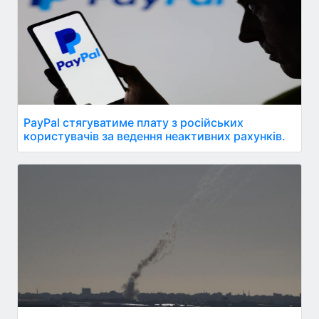
PayPal стягуватиме плату з російських
користувачів за ведення неактивних рахунків.