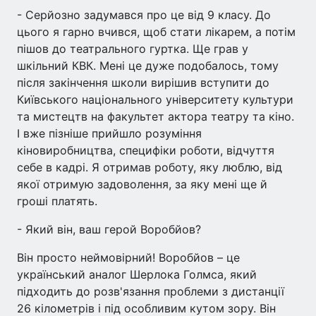
- Серйозно задумався про це від 9 класу. До
цього я гарно вчився, щоб стати лікарем, а потім
пішов до театрального гуртка. Ще грав у
шкільний КВК. Мені це дуже подобалось, тому
після закінчення школи вирішив вступити до
Київського національного університету культури
та мистецтв на факультет актора театру та кіно.
І вже пізніше прийшло розуміння
кіновиробництва, специфіки роботи, відчуття
себе в кадрі. Я отримав роботу, яку люблю, від
якої отримую задоволення, за яку мені ще й
гроші платять.
- Який він, ваш герой Воробйов?
Він просто неймовірний! Воробйов – це
український аналог Шерлока Голмса, який
підходить до розв'язання проблеми з дистанції
26 кілометрів і під особливим кутом зору. Він