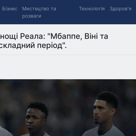
Бізнес
Мистецтво та
Технологія
Здоров'я
розваги
нощі Реала: "Мбаппе, Віні та
кладний період".