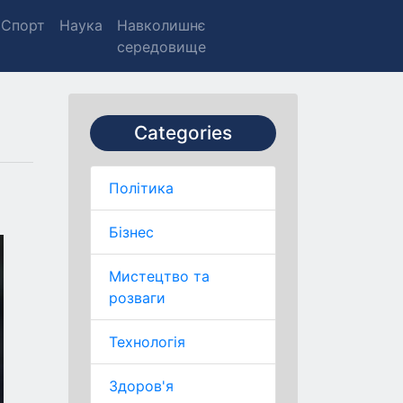
Спорт
Наука
Навколишнє
середовище
Categories
Політика
Бізнес
Мистецтво та
розваги
Технологія
Здоров'я