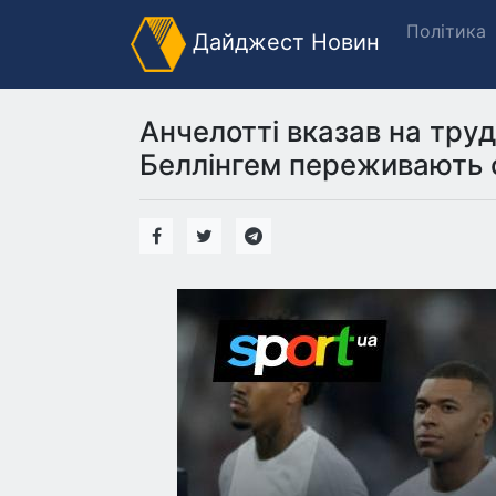
Політика
Дайджест Новин
Анчелотті вказав на труд
Беллінгем переживають с