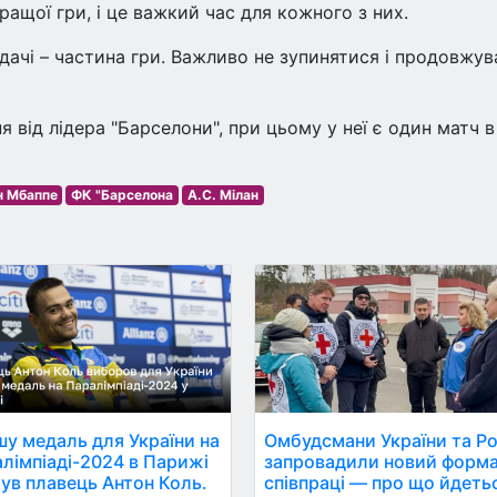
ащої гри, і це важкий час для кожного з них.
вдачі – частина гри. Важливо не зупинятися і продовжув
я від лідера "Барселони", при цьому у неї є один матч в
н Мбаппе
ФК "Барселона
A.C. Мілан
у медаль для України на
Омбудсмани України та Ро
лімпіаді-2024 в Парижі
запровадили новий форм
ув плавець Антон Коль.
співпраці — про що йдеть