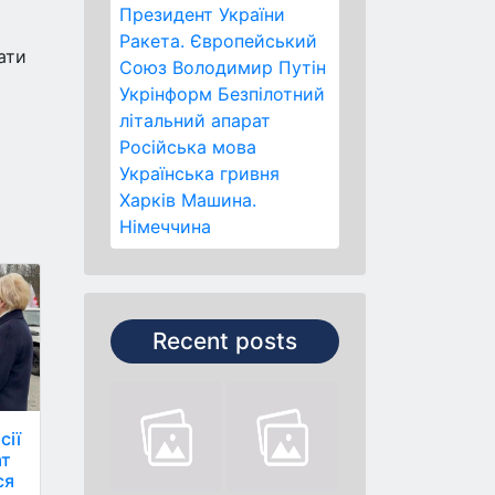
Президент України
Ракета.
Європейський
ати
Союз
Володимир Путін
Укрінформ
Безпілотний
літальний апарат
Російська мова
Українська гривня
Харків
Машина.
Німеччина
Recent posts
сії
ат
ся