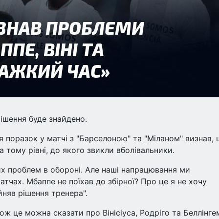
ішення буде знайдено.
я поразок у матчі з "Барселоною" та "Міланом" визнав,
 тому рівні, до якого звикли вболівальники.
х проблем в обороні. Але наші напрацювання ми
тчах. Мбаппе не поїхав до збірної? Про це я не хочу
йняв рішення тренера".
ж це можна сказати про Вінісіуса, Родріго та Беллінге