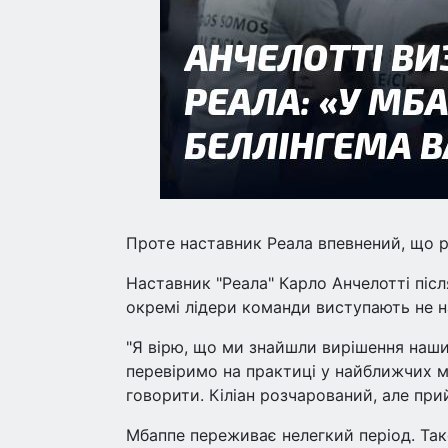
Проте наставник Реала впевнений, що р
Наставник "Реала" Карло Анчелотті післ
окремі лідери команди виступають не на
"Я вірю, що ми знайшли вирішення наши
перевіримо на практиці у найближчих ма
говорити. Кіліан розчарований, але при
Мбаппе переживає нелегкий період. Тако