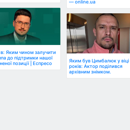
— online.ua
в: Яким чином залучити
па до підтримки нашої
Яким був Цимбалюк у віці
неної позиції | Еспресо
років: Актор поділився
архівним знімком.