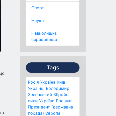
Спорт
Наука
Навколишнє
середовище
Tags
 що
Росія
Україна
Київ
Українці
Володимир
Зеленський
Збройні
сили України
Росіяни
Президент (державна
ма.
посада)
Європа