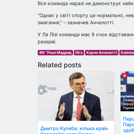
Вся команда наразі не демонструє найкр
"Однак у світі спорту це нормально, не
змагання," – зазначив Анчелотті.
У Ла Лізі команда має 9 очок відставанн
резерві.
ФК "Реал Мадрид
Ліга
Карло Анчелотті
Кайліа
Related posts
Перш
Пара
Дмитро Кулеба: кілька країн
здоб
Європейського Союзу