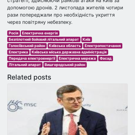
стратегії, здійснюючи ранкові атаки на Київ за
допомогою дронів. 2 листопада жителів чотири
рази попереджали про необхідність укриття
через повітряну небезпеку.
Росія
Електрична енергія
Безпілотний бойовий літальний апарат
Київ
Голосіївський район
Київська область
Електропостачання
Електрика
Київська міська державна адміністрація
Передача електроенергії
Електрична мережа
Фасад
Літальний апарат
Вишгородський район
Related posts