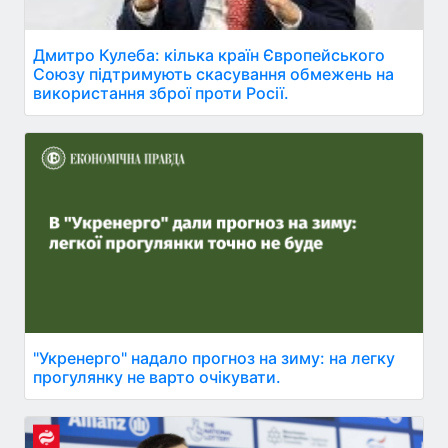
Дмитро Кулеба: кілька країн Європейського
Союзу підтримують скасування обмежень на
використання зброї проти Росії.
"Укренерго" надало прогноз на зиму: на легку
прогулянку не варто очікувати.