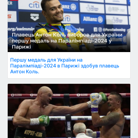
Першу медаль для України на
Паралімпіаді-2024 в Парижі здобув плавець
Антон Коль.