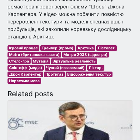
ремастера ігрової версії фільму "Щось" Джона
Карпентера. У відео можна побачити повністю
перероблені текстури та моделі спецназівців і
прибульців, які захопили норвезьку дослідницьку
станцію в Арктиці.
Ігровий процес
Трейлер (промо)
Арктика
Пістолет.
Metro (британська газета)
Метро 2033 (відеогра)
Стелс-гра
Мутація
Віртуальна реальність
Спін-офф (медіа)
Чужий (позаземний)
Ліхтар.
Джон Карпентер
Протигаз
Відображення текстур
Норвезька мова
Related posts