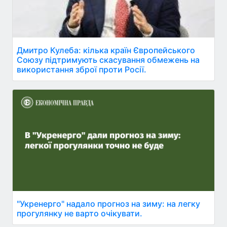
Дмитро Кулеба: кілька країн Європейського
Союзу підтримують скасування обмежень на
використання зброї проти Росії.
"Укренерго" надало прогноз на зиму: на легку
прогулянку не варто очікувати.