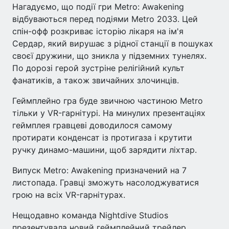
Нагадуємо, що події гри Metro: Awakening
відбуваються перед подіями Metro 2033. Цей
спін-офф розкриває історію лікаря на ім'я
Сердар, який вирушає з рідної станції в пошуках
своєї дружини, що зникла у підземних тунелях.
По дорозі герой зустріне релігійний культ
фанатиків, а також звичайних злочинців.
Геймплейно гра буде звичною частиною Metro
тільки у VR-гарнітурі. На минулих презентаціях
геймплея гравцеві доводилося самому
протирати конденсат із протигаза і крутити
ручку динамо-машини, щоб зарядити ліхтар.
Випуск Metro: Awakening призначений на 7
листопада. Гравці зможуть насолоджуватися
грою на всіх VR-гарнітурах.
Нещодавно команда Nightdive Studios
презентувала новий геймплейний трейлер