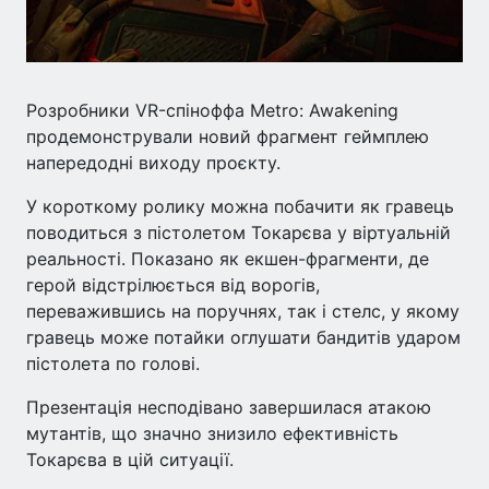
Розробники VR-спіноффа Metro: Awakening
продемонстрували новий фрагмент геймплею
напередодні виходу проєкту.
У короткому ролику можна побачити як гравець
поводиться з пістолетом Токарєва у віртуальній
реальності. Показано як екшен-фрагменти, де
герой відстрілюється від ворогів,
переважившись на поручнях, так і стелс, у якому
гравець може потайки оглушати бандитів ударом
пістолета по голові.
Презентація несподівано завершилася атакою
мутантів, що значно знизило ефективність
Токарєва в цій ситуації.