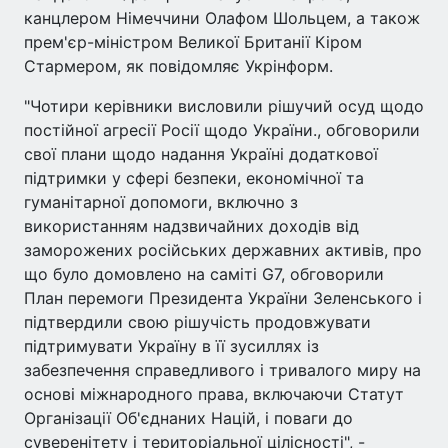
канцлером Німеччини Олафом Шольцем, а також
прем'єр-міністром Великої Британії Кіром
Стармером, як повідомляє Укрінформ.
"Чотири керівники висловили рішучий осуд щодо
постійної агресії Росії щодо України., обговорили
свої плани щодо надання Україні додаткової
підтримки у сфері безпеки, економічної та
гуманітарної допомоги, включно з
використанням надзвичайних доходів від
заморожених російських державних активів, про
що було домовлено на саміті G7, обговорили
План перемоги Президента України Зеленського і
підтвердили свою рішучість продовжувати
підтримувати Україну в її зусиллях із
забезпечення справедливого і тривалого миру на
основі міжнародного права, включаючи Статут
Організації Об'єднаних Націй, і поваги до
суверенітету і територіальної цілісності", -