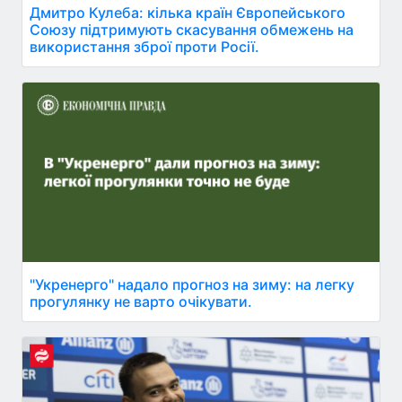
Дмитро Кулеба: кілька країн Європейського
Союзу підтримують скасування обмежень на
використання зброї проти Росії.
"Укренерго" надало прогноз на зиму: на легку
прогулянку не варто очікувати.