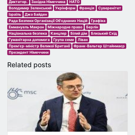
Диктатор.
Західна Німеччина
НАТО
Володимир Зеленський
Укрінформ
Франція
Суверенітет
Ізраїль
Джо Байден
Рада Безпеки Організації Об'єднаних Націй
Графіка
Еммануель Макрон
Міжнародне право
Берлін
Національна безпека
Канцлер
Білий дім
Близький Схід
Гуманітарна допомога
Група семи
Ліван
Прем'єр-міністр Великої Британії
Франк-Вальтер Штайнмаєр
Президент Німеччини
Related posts