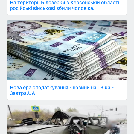
На території Білозерки в Херсонській області
російські військові вбили чоловіка.
Нова ера оподаткування - новини на LB.ua -
Завтра.UA