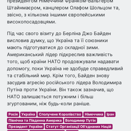
президентом Німеччини Франком-Вальтером
Штайнмаєром, канцлером Олафом Шольцом та,
звісно, з кількома іншими європейськими
високопосадовцями.
Під час свого візиту до Берліна Джо Байден
висловив думку, що Україна та її союзники
мають підготуватися до складної зими.
Американський лідер підкреслив важливість
того, щоб країни НАТО продовжували надавати
допомогу, поки Україна не здобуде справедливий
та стабільний мир. Крім того, Байден знову
засудив агресію російського лідера Володимира
Путіна проти України. Він також зазначив, що
НАТО залишається потужним і більш
згуртованим, ніж будь-коли раніше.
Росія
Україна
Сполучене Королівство
Німеччина
Іран
Північна та Південна Америка
Володимир Путін
Президент України
Статут Організації Об'єднаних Націй