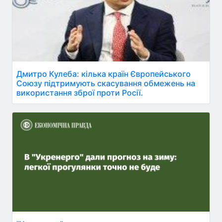
Дмитро Кулеба: кілька країн Європейського
Союзу підтримують скасування обмежень на
використання зброї проти Росії.