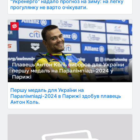
"Укренерго" надало прогноз на зиму: на легку
прогулянку не варто очікувати.
Першу медаль для України на
Паралімпіаді-2024 в Парижі здобув плавець
Антон Коль.