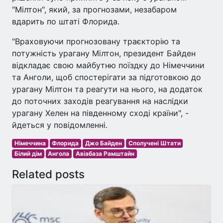
"Мілтон", який, за прогнозами, незабаром
вдарить по штаті Флорида.
"Враховуючи прогнозовану траєкторію та
потужність урагану Мілтон, президент Байден
відкладає свою майбутню поїздку до Німеччини
та Анголи, щоб спостерігати за підготовкою до
урагану Мілтон та реагути на нього, на додаток
до поточних заходів реагування на наслідки
урагану Хелен на південному сході країни", -
йдеться у повідомленні.
Німеччина
Флорида
Джо Байден
Сполучені Штати
Білий дім
Ангола
Авіабаза Рамштайн
Related posts