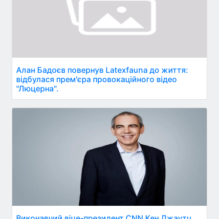
Алан Бадоєв повернув Latexfauna до життя:
відбулася прем'єра провокаційного відео
"Люцерна".
Виконавчий віце-президент CNN Кен Джаутц