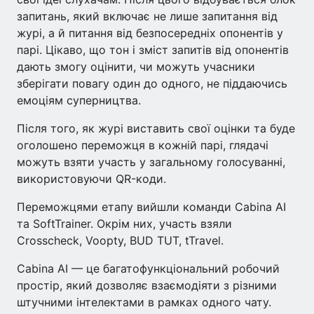
запитань, який включає не лише запитання від
журі, а й питання від безпосередніх опонентів у
парі. Цікаво, що тон і зміст запитів від опонентів
дають змогу оцінити, чи можуть учасники
зберігати повагу один до одного, не піддаючись
емоціям суперництва.
Після того, як журі виставить свої оцінки та буде
оголошено переможця в кожній парі, глядачі
можуть взяти участь у загальному голосуванні,
використовуючи QR-коди.
Переможцями етапу вийшли команди Cabina AI
та SoftTrainer. Окрім них, участь взяли
Crosscheck, Voopty, BUD TUT, tTravel.
Cabina AI — це багатофункціональний робочий
простір, який дозволяє взаємодіяти з різними
штучними інтелектами в рамках одного чату.