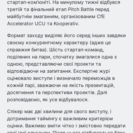
стартап-ком'юніті. На минулому тижні відбувся
третій та фінальний етап Pitch Battle перед
майбутнім змаганням, організованим CfE
Accelerator UCU та Kooperativ.
Формат заходу виділяє його серед інших завдяки
своєму конкурентному характеру (адже це
справжня битва). Шість стартап-команд,
поділених на пари, спочатку змагалися одна з
одною, представляючи свої проекти та
відповідаючи на запитання. Експертне журі
оцінювало виступи і визначало переможців в
кожній парі, зважаючи на якість презентацій,
досягнення та перспективи проектів. Далі
розповідаємо, як усе відбувалося.
Спікер має дві хвилини для свого виступу, і
дотримання таймінгу є важливим критерієм
оцінки. Важливо вміти чітко і змістовно передати
свої ідеї слухачам. Після цього відбувається блок