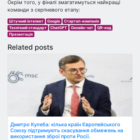
Окрім того, у фіналі змагатимуться найкращі
команди з серпневого етапу:
Штучний інтелект
Google
Стартап-компанія
Технічний стандарт
ChatGPT
Онлайн-чат
QR-код
Презентація
Related posts
Дмитро Кулеба: кілька країн Європейського
Союзу підтримують скасування обмежень на
використання зброї проти Росії.