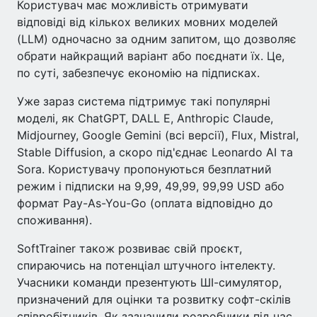
Користувач має можливість отримувати
відповіді від кількох великих мовних моделей
(LLM) одночасно за одним запитом, що дозволяє
обрати найкращий варіант або поєднати їх. Це,
по суті, забезпечує економію на підписках.
Уже зараз система підтримує такі популярні
моделі, як ChatGPT, DALL E, Anthropic Claude,
Midjourney, Google Gemini (всі версії), Flux, Mistral,
Stable Diffusion, а скоро під'єднає Leonardo AI та
Sora. Користувачу пропонуються безплатний
режим і підписки на 9,99, 49,99, 99,99 USD або
формат Pay-As-You-Go (оплата відповідно до
споживання).
SoftTrainer також розвиває свій проєкт,
спираючись на потенціал штучного інтелекту.
Учасники команди презентують ШІ-симулятор,
призначений для оцінки та розвитку софт-скілів
співробітників. Як зазначили розробники під час