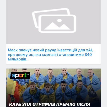
Маск планує новий раунд інвестицій для xAI,
при цьому оцінка компанії становитиме $40
мільярдів.