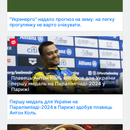
"Укренерго" надало прогноз на зиму: на легку
прогулянку не варто очікувати.
Першу медаль для України на
Паралімпіаді-2024 в Парижі здобув плавець
Антон Коль.