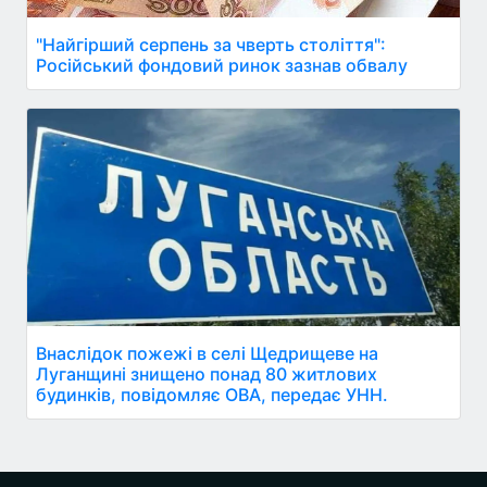
"Найгірший серпень за чверть століття":
Російський фондовий ринок зазнав обвалу
Внаслідок пожежі в селі Щедрищеве на
Луганщині знищено понад 80 житлових
будинків, повідомляє ОВА, передає УНН.