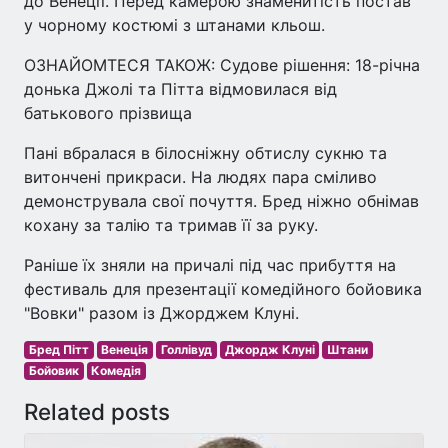
до Венеції. Перед камерою знаменитість постав
у чорному костюмі з штанами кльош.
ОЗНАЙОМТЕСЯ ТАКОЖ: Судове рішення: 18-річна
донька Джолі та Пітта відмовилася від
батькового прізвища
Пані вбралася в білосніжну обтислу сукню та
витончені прикраси. На людях пара сміливо
демонструвала свої почуття. Бред ніжно обнімав
кохану за талію та тримав її за руку.
Раніше їх зняли на причалі під час прибуття на
фестиваль для презентації комедійного бойовика
"Вовки" разом із Джорджем Клуні.
Бред Пітт
Венеція
Голлівуд
Джордж Клуні
Штани
Бойовик
Комедія
Related posts