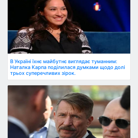
В Україні їхнє майбутнє виглядає туманним:
Наталка Карпа поділилася думками щодо долі
трьох суперечливих зірок.