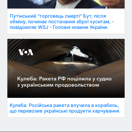
Путінський "торговець смерті" Бут, після
обміну, починає постачання зброї хуситам, -
повідомляє WSJ - Головні новини України.
Кулеба: Російська ракета влучила в корабель,
що перевозив українські продукти харчування.