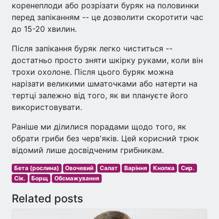
коренеплоди або розрізати буряк на половинки
перед запіканням -- це дозволити скоротити час
до 15-20 хвилин.
Після запікання буряк легко чиститься --
достатньо просто зняти шкірку руками, коли він
трохи охолоне. Після цього буряк можна
нарізати великими шматочками або натерти на
тертці залежно від того, як ви плануєте його
використовувати.
Раніше ми ділилися порадами щодо того, як
обрати гриби без черв'яків. Цей корисний трюк
відомий лише досвідченим грибникам.
Бета (рослина)
Овочевий
Салат
Варіння
Кнопка
Сир.
Сік.
Борщ
Обсмажування
Related posts