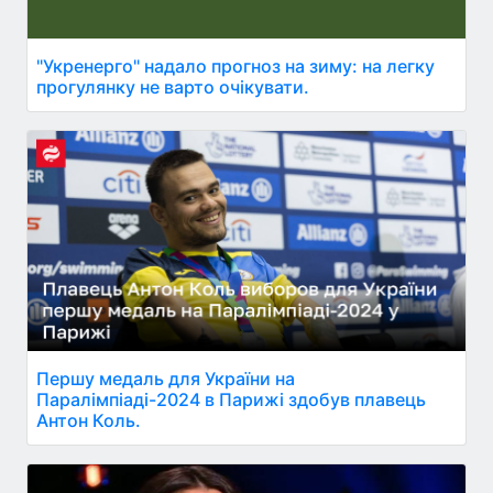
"Укренерго" надало прогноз на зиму: на легку
прогулянку не варто очікувати.
Першу медаль для України на
Паралімпіаді-2024 в Парижі здобув плавець
Антон Коль.