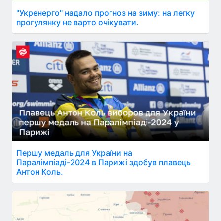
"Укренерго" надало прогноз на зиму: на легку
прогулянку не варто очікувати.
Першу медаль для України на
Паралімпіаді-2024 в Парижі здобув плавець
Антон Коль.