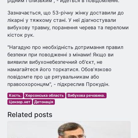
рідним і близьким", - йдеться в повідомленні.
Зазначається, що 53-річну жінку доставили до
лікарні у тяжкому стані. У неї діагностували
вибухову травму, поранення черева та переломи
кісток рук.
"Нагадую про необхідність дотримання правил
безпеки при поводженні з мінами! Якщо ви
виявили вибухонебезпечний об'єкт, не
намагайтеся його торкатися. Обов'язково
повідомте про це рятувальникам або
правоохоронцям", - підкреслив Прокудін.
Кость.
Херсонська область
Вибухова речовина.
Цензор.нет
Детонація
Related posts