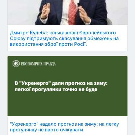
Дмитро Кулеба: кілька країн Європейського
Союзу підтримують скасування обмежень на
використання зброї проти Росії.
"Укренерго" надало прогноз на зиму: на легку
прогулянку не варто очікувати.