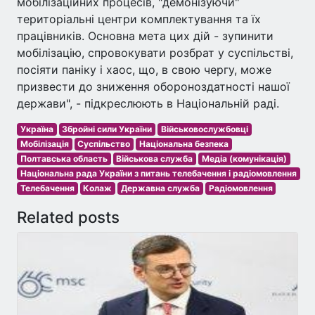
мобілізаційних процесів, "демонізуючи"
територіальні центри комплектування та їх
працівників. Основна мета цих дій - зупинити
мобілізацію, спровокувати розбрат у суспільстві,
посіяти паніку і хаос, що, в свою чергу, може
призвести до зниження обороноздатності нашої
держави", - підкреслюють в Національній раді.
Україна
Збройні сили України
Військовослужбовці
Мобілізація
Суспільство
Національна безпека
Полтавська область
Військова служба
Медіа (комунікація)
Національна рада України з питань телебачення і радіомовлення
Телебачення
Колаж
Державна служба
Радіомовлення
Related posts