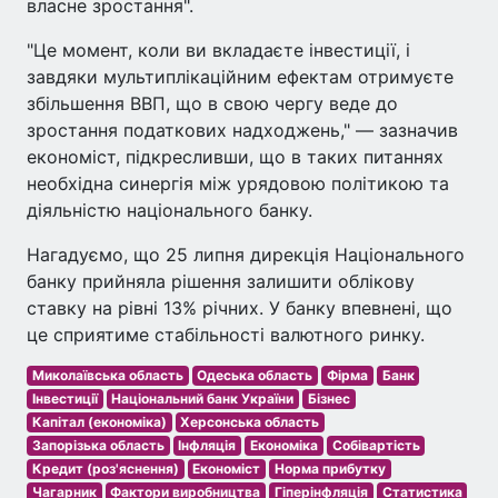
власне зростання".
"Це момент, коли ви вкладаєте інвестиції, і
завдяки мультиплікаційним ефектам отримуєте
збільшення ВВП, що в свою чергу веде до
зростання податкових надходжень," — зазначив
економіст, підкресливши, що в таких питаннях
необхідна синергія між урядовою політикою та
діяльністю національного банку.
Нагадуємо, що 25 липня дирекція Національного
банку прийняла рішення залишити облікову
ставку на рівні 13% річних. У банку впевнені, що
це сприятиме стабільності валютного ринку.
Миколаївська область
Одеська область
Фірма
Банк
Інвестиції
Національний банк України
Бізнес
Капітал (економіка)
Херсонська область
Запорізька область
Інфляція
Економіка
Собівартість
Кредит (роз'яснення)
Економіст
Норма прибутку
Чагарник
Фактори виробництва
Гіперінфляція
Статистика