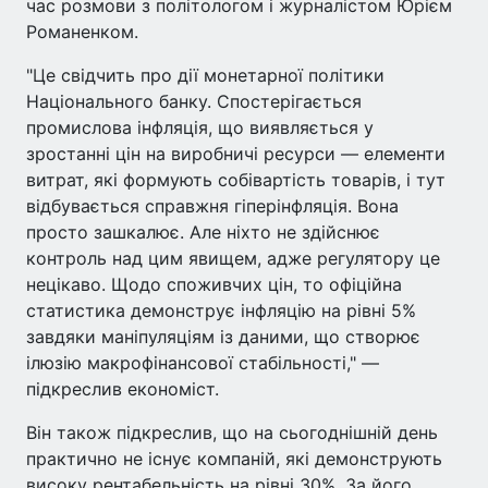
час розмови з політологом і журналістом Юрієм
Романенком.
"Це свідчить про дії монетарної політики
Національного банку. Спостерігається
промислова інфляція, що виявляється у
зростанні цін на виробничі ресурси — елементи
витрат, які формують собівартість товарів, і тут
відбувається справжня гіперінфляція. Вона
просто зашкалює. Але ніхто не здійснює
контроль над цим явищем, адже регулятору це
нецікаво. Щодо споживчих цін, то офіційна
статистика демонструє інфляцію на рівні 5%
завдяки маніпуляціям із даними, що створює
ілюзію макрофінансової стабільності," —
підкреслив економіст.
Він також підкреслив, що на сьогоднішній день
практично не існує компаній, які демонструють
високу рентабельність на рівні 30%. За його