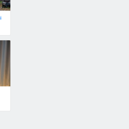
і
:
о