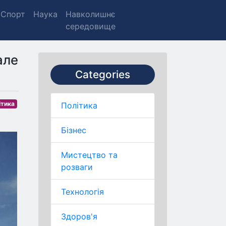
Спорт
Наука
Навколишнє
середовище
але
Categories
ітика
Політика
Бізнес
Мистецтво та
розваги
Технологія
Здоров'я