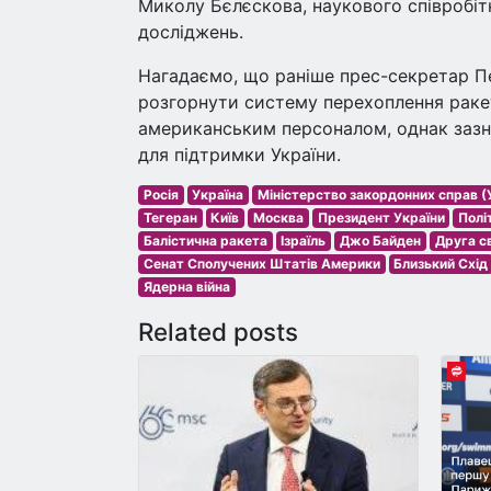
Миколу Бєлєскова, наукового співробіт
досліджень.
Нагадаємо, що раніше прес-секретар П
розгорнути систему перехоплення ракет
американським персоналом, однак зазн
для підтримки України.
Росія
Україна
Міністерство закордонних справ (
Тегеран
Київ
Москва
Президент України
Полі
Балістична ракета
Ізраїль
Джо Байден
Друга св
Сенат Сполучених Штатів Америки
Близький Схід
Ядерна війна
Related posts