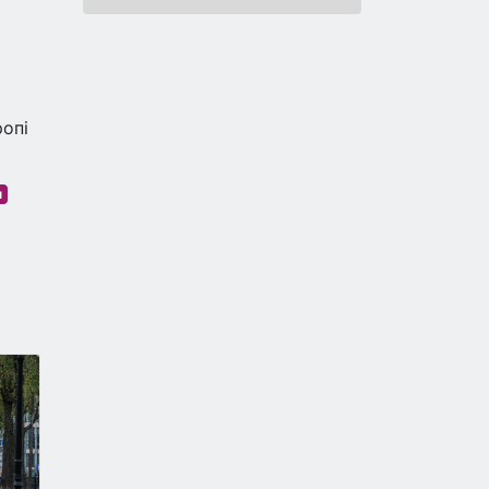
опі
н