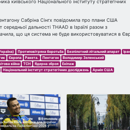
ника київського Національного інституту стратегічних
ентагону Сабріна Сінгх повідомила про плани США
 середньої дальності THAAD в Ізраїлі разом з
ачила, що ця система не буде використовуватися в Євр
Україна)
Протиповітряна боротьба
Безпілотний літальний апарат
Іра
тик
Європа
Ракета.
Пентагон
Володимир Зеленський
ітова війна
ТСН
Ядерна зброя
Екіпаж
Національний інститут стратегічних досліджень
Армія США