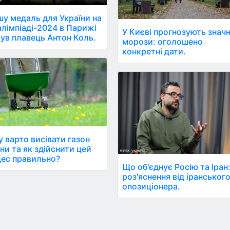
у медаль для України на
лімпіаді-2024 в Парижі
У Києві прогнозують значн
ув плавець Антон Коль.
морози: оголошено
конкретні дати.
 варто висівати газон
ни та як здійснити цей
ес правильно?
Що об’єднує Росію та Іран
роз'яснення від іранськог
опозиціонера.