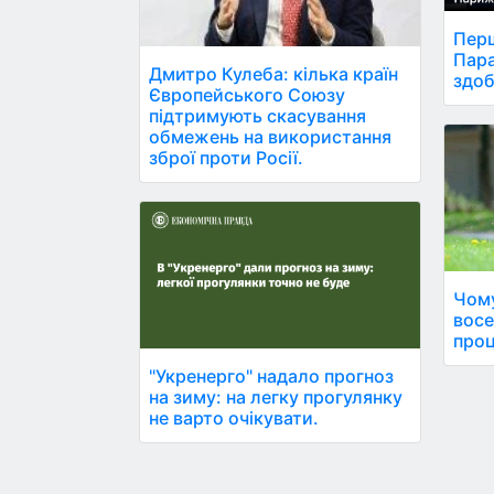
Перш
Пара
Дмитро Кулеба: кілька країн
здоб
Європейського Союзу
підтримують скасування
обмежень на використання
зброї проти Росії.
Чому
восе
проц
"Укренерго" надало прогноз
на зиму: на легку прогулянку
не варто очікувати.