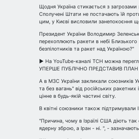
Щодня Україна стикається з загрозами з
Сполучені Штати не постачають їй проти
цим, у Києві висловили занепокоєння щ
Президент України Володимир Зеленськ
перехоплюють ракети в небі Близького 
безпілотників та ракет над Україною?"
▶ На YouTube-каналі ТСН можна перегл
УПЕРШЕ ПУБЛІЧНО ПРЕДСТАВИВ ПЛАН
А в МЗС України закликали союзників Ук
та без вагань" від російських ракетних
цінне в будь-якій частині світу.
В квітні союзники також підтримували І
"Причина, чому в Ізраїлі США діють так 
ядерну зброю, а Іран - ні. ", - зазначають