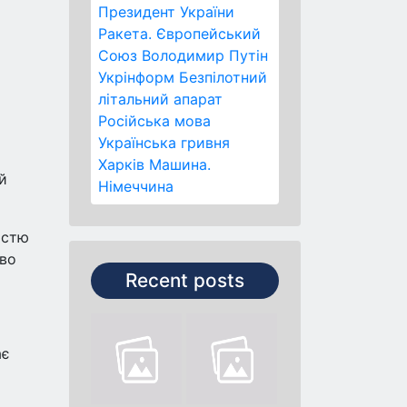
Президент України
Ракета.
Європейський
Союз
Володимир Путін
Укрінформ
Безпілотний
літальний апарат
Російська мова
Українська гривня
Харків
Машина.
й
Німеччина
істю
ово
Recent posts
ає