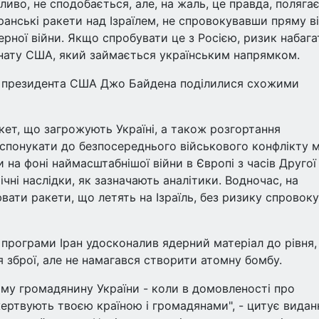
ливо, не сподобається, але, на жаль, це правда, полягає
анські ракети над Ізраїлем, не спровокувавши пряму в
рної війни. Якщо спробувати це з Росією, ризик набага
енату США, який займається українським напрямком.
ії президента США Джо Байдена поділилися схожими
кет, що загрожують Україні, а також розгортання
спонукати до безпосереднього військового конфлікту 
а фоні наймасштабнішої війни в Європі з часів Другої
чні наслідки, як зазначають аналітики. Водночас, на
ати ракети, що летять на Ізраїль, без ризику спровок
ї програми Іран удосконалив ядерний матеріал до рівня,
 зброї, але не намагався створити атомну бомбу.
ому громадянину України - коли в домовленості про
ертвують твоєю країною і громадянами", - цитує видан