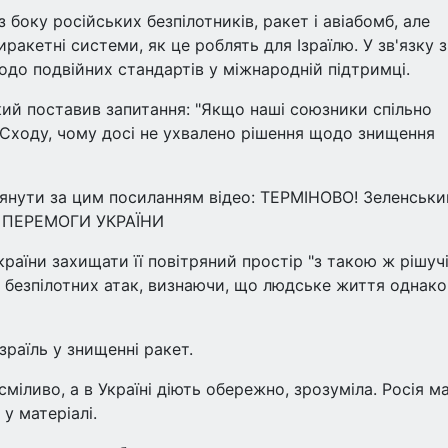
 боку російських безпілотників, ракет і авіабомб, але
ракетні системи, як це роблять для Ізраїлю. У зв'язку з
одо подвійних стандартів у міжнародній підтримці.
ий поставив запитання: "Якщо наші союзники спільно
Сходу, чому досі не ухвалено рішення щодо знищення
янути за цим посиланням відео: ТЕРМІНОВО! Зеленськи
 ПЕРЕМОГИ УКРАЇНИ
раїни захищати її повітряний простір "з такою ж рішуч
 і безпілотних атак, визнаючи, що людське життя однак
зраїль у знищенні ракет.
сміливо, а в Україні діють обережно, зрозуміла. Росія м
 у матеріалі.