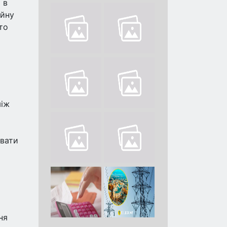
 в
ійну
то
між
увати
ня