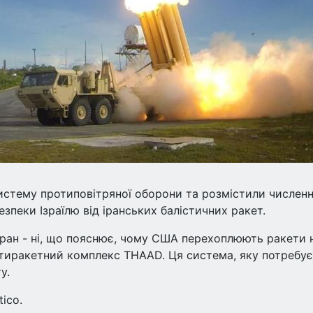
истему протиповітряної оборони та розмістили численн
езпеки Ізраїлю від іранських балістичних ракет.
 Іран - ні, що пояснює, чому США перехоплюють ракети 
отиракетний комплекс THAAD. Ця система, яку потребує
у.
ico.