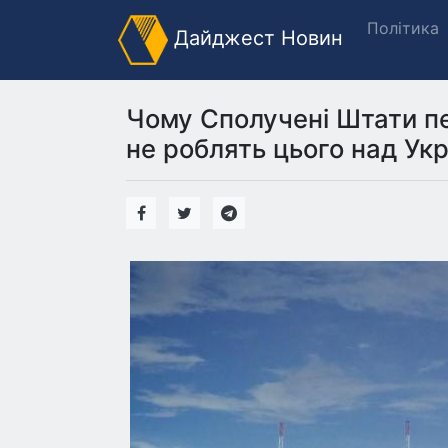
Політика
Дайджест Новин
Чому Сполучені Штати пе
не роблять цього над Укра