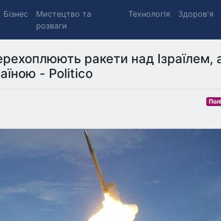
Бізнес
Мистецтво та
Технологія
Здоров'я
розваги
рехоплюють ракети над Ізраїлем, 
їною - Politico
Пол