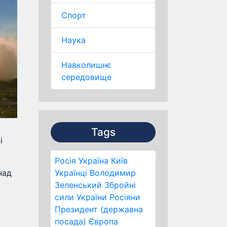
Спорт
Наука
Навколишнє
середовище
Tags
і
Росія
Україна
Київ
над
Українці
Володимир
Зеленський
Збройні
сили України
Росіяни
Президент (державна
посада)
Європа