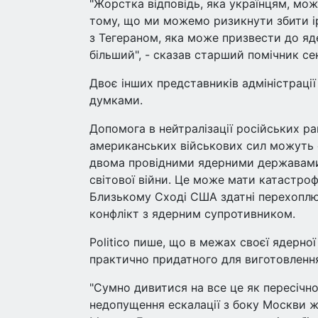
"Жорстка відповідь, яка українцям, мож
тому, що ми можемо ризикнути збити ір
з Тегераном, яка може призвести до яде
більший", - сказав старший помічник с
Двоє інших представників адміністрац
думками.
Допомога в нейтралізації російських ра
американських військових сил можуть 
двома провідними ядерними державами н
світової війни. Це може мати катастрофі
Близькому Сході США здатні перехоплюв
конфлікт з ядерним супротивником.
Politico пише, що в межах своєї ядерно
практично придатного для виготовлення
"Сумно дивитися на все це як пересічн
недопущення ескалації з боку Москви ж