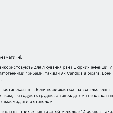
ревматичні.
икористовують для лікування ран і шкірних інфекцій, у
патогенними грибами, такими як Candida albicans. Вони
.
 протипоказання. Вони поширюються на всі алкогольні
жінкам, які годують груддю, а також дітям і неповнолітні
ть взаємодіяти з етанолом.
 для вагітних жінок та дітей молодше 12 років, а так