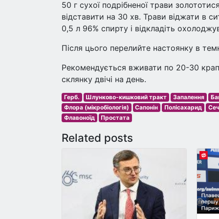
50 г сухої подрібненої трави золототис
відставити на 30 хв. Трави віджати в с
0,5 л 96% спирту і відкладіть охолоджу
Після цього перелийте настоянку в темні
Рекомендується вживати по 20-30 крапе
склянку двічі на день.
Герб.
Шлунково-кишковий тракт
Запалення
Ба
Флора (мікробіологія)
Сапонін
Полісахарид
Сеч
Флавоноїд
Простата
Related posts