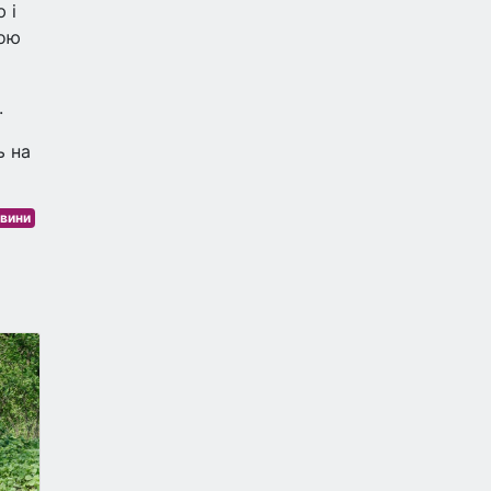
 і
тою
.
ь на
овини