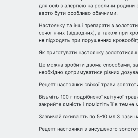
для осіб з алергією на рослини родини
варто бути особливо обачними.
Настоянку та інші препарати з золотот
сечогінних (відводних), а також при хр
не підходять при порушеннях кровообігу
Як приготувати настоянку золототисяч
Це можна зробити двома способами, за
необхідно дотримуватися різних дозува
Рецепт настоянки свіжої трави золотот
Візьміть 100 г подрібненої квітучої трав
закрийте ємність і помістіть її в темне м
Зазвичай вживають по 5-10 мл 3 рази на
Рецепт настоянки з висушеного золото