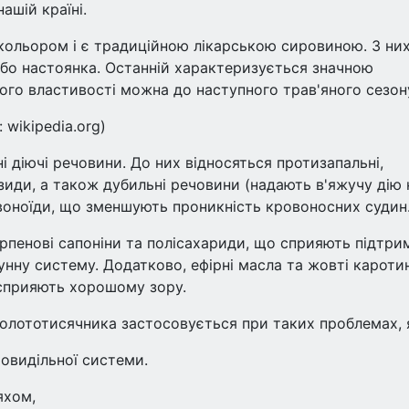
ашій країні.
 кольором і є традиційною лікарською сировиною. З ни
 або настоянка. Останній характеризується значною
ого властивості можна до наступного трав'яного сезон
 wikipedia.org)
 діючі речовини. До них відносяться протизапальні,
козиди, а також дубильні речовини (надають в'яжучу дію 
лавоноїди, що зменшують проникність кровоносних судин
рпенові сапоніни та полісахариди, що сприяють підтри
ну систему. Додатково, ефірні масла та жовті кароти
 сприяють хорошому зору.
олототисячника застосовується при таких проблемах, 
човидільної системи.
яхом,