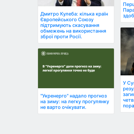
Перш
Пара
Дмитро Кулеба: кілька країн
здоб
Європейського Союзу
підтримують скасування
обмежень на використання
зброї проти Росії.
У Су
резу
заги
"Укренерго" надало прогноз
четв
на зиму: на легку прогулянку
пора
не варто очікувати.