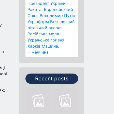
Президент України
Ракета.
Європейський
х
Союз
Володимир Путін
Укрінформ
Безпілотний
у.
літальний апарат
Російська мова
Українська гривня
Харків
Машина.
на
Німеччина
.
мці
нові
Recent posts
як: