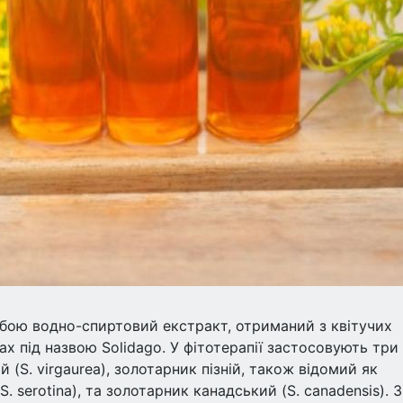
бою водно-спиртовий екстракт, отриманий з квітучих
ах під назвою Solidago. У фітотерапії застосовують три
 (S. virgaurea), золотарник пізній, також відомий як
S. serotina), та золотарник канадський (S. canadensis). З