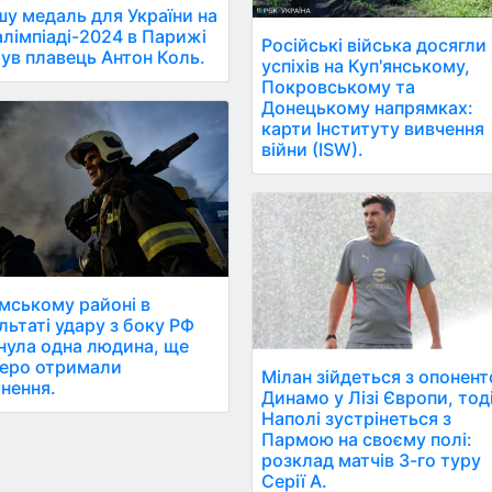
у медаль для України на
лімпіаді-2024 в Парижі
Російські війська досягли
ув плавець Антон Коль.
успіхів на Куп'янському,
Покровському та
Донецькому напрямках:
карти Інституту вивчення
війни (ISW).
мському районі в
льтаті удару з боку РФ
нула одна людина, ще
еро отримали
Мілан зійдеться з опонен
нення.
Динамо у Лізі Європи, тод
Наполі зустрінеться з
Пармою на своєму полі:
розклад матчів 3-го туру
Серії А.