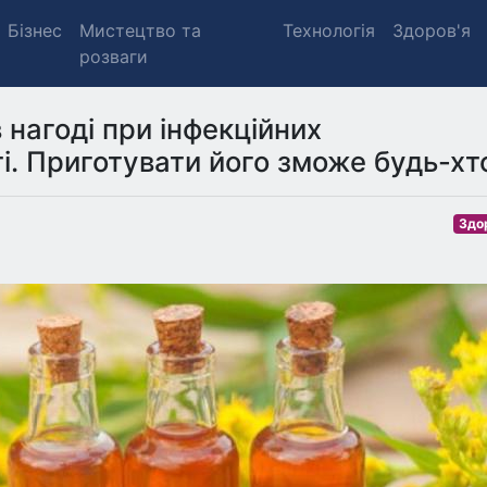
Бізнес
Мистецтво та
Технологія
Здоров'я
розваги
 нагоді при інфекційних
і. Приготувати його зможе будь-хт
Здо