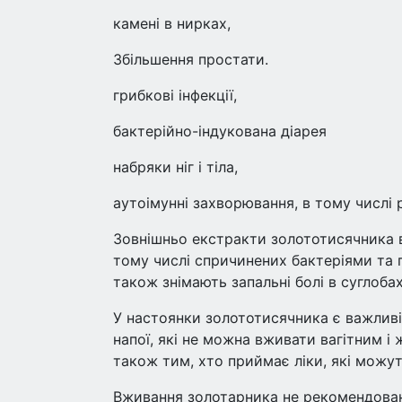
камені в нирках,
Збільшення простати.
грибкові інфекції,
бактерійно-індукована діарея
набряки ніг і тіла,
аутоімунні захворювання, в тому числі 
Зовнішньо екстракти золототисячника в
тому числі спричинених бактеріями та 
також знімають запальні болі в суглобах
У настоянки золототисячника є важливі
напої, які не можна вживати вагітним і 
також тим, хто приймає ліки, які можу
Вживання золотарника не рекомендоване