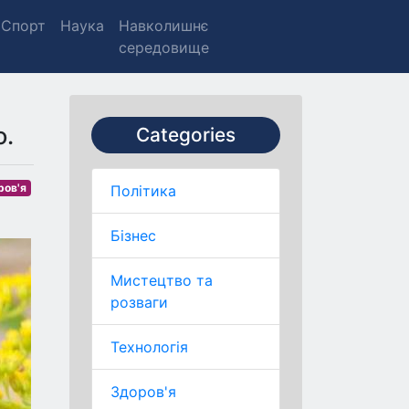
Спорт
Наука
Навколишнє
середовище
о.
Categories
ров'я
Політика
Бізнес
Мистецтво та
розваги
Технологія
Здоров'я