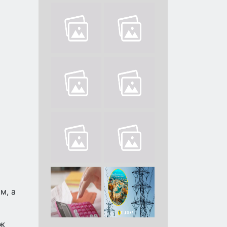
м, а
ож