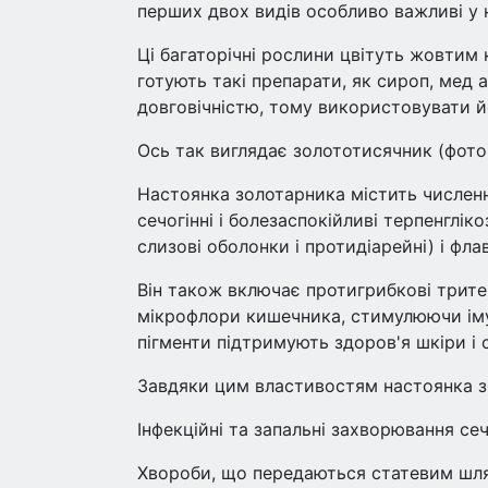
перших двох видів особливо важливі у н
Ці багаторічні рослини цвітуть жовтим
готують такі препарати, як сироп, мед
довговічністю, тому використовувати й
Ось так виглядає золототисячник (фото:
Настоянка золотарника містить численні
сечогінні і болезаспокійливі терпенглі
слизові оболонки і протидіарейні) і ф
Він також включає протигрибкові трите
мікрофлори кишечника, стимулюючи імун
пігменти підтримують здоров'я шкіри і
Завдяки цим властивостям настоянка з
Інфекційні та запальні захворювання се
Хвороби, що передаються статевим шл