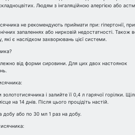
 складноцвітих. Людям з інгаляційною алергією або аст
исячника не рекомендують приймати при: гіпертонії, пр
онічних запаленнях або нирковій недостатності. Також 
, які є наслідком захворювань цієї системи.
ника?
лежно від форми сировини. Для цих двох настоянок
нь.
исячника:
и золототисячника і залийте її 0,4 л гарячої горілки. Щі
ісце на 14 днів. Після цього процідіть настій.
 добу або по 30 мл 1 раз на добу.
тисячника: