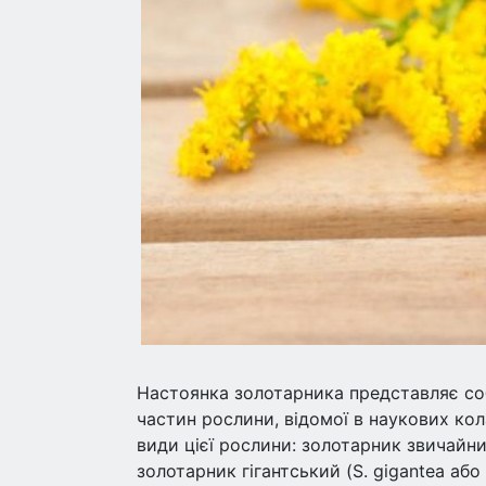
Настоянка золотарника представляє со
частин рослини, відомої в наукових кол
види цієї рослини: золотарник звичайний
золотарник гігантський (S. gigantea або 