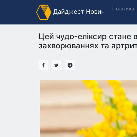
Політика
Дайджест Новин
Цей чудо-еліксир стане в
захворюваннях та артрит