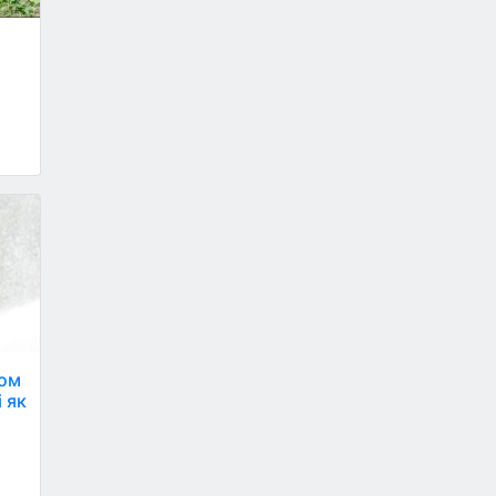
том
і як