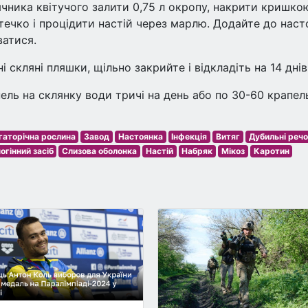
ячника квітучого залити 0,75 л окропу, накрити кришкою
итечко і процідити настій через марлю. Додайте до нас
ватися.
 скляні пляшки, щільно закрийте і відкладіть на 14 днів
ль на склянку води тричі на день або по 30-60 крапел
гаторічна рослина
Завод
Настоянка
Інфекція
Витяг
Дубильні реч
огінний засіб
Слизова оболонка
Настій
Набряк
Мікоз
Каротин