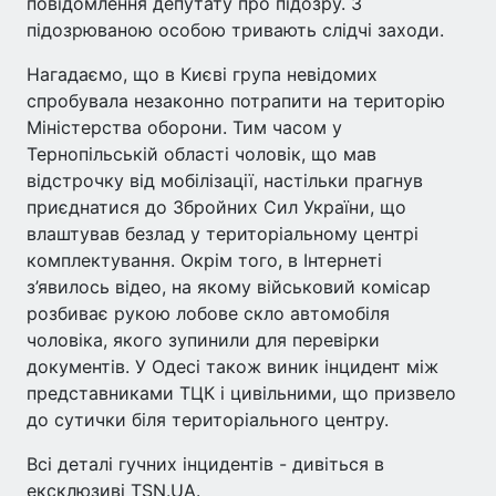
повідомлення депутату про підозру. З
підозрюваною особою тривають слідчі заходи.
Нагадаємо, що в Києві група невідомих
спробувала незаконно потрапити на територію
Міністерства оборони. Тим часом у
Тернопільській області чоловік, що мав
відстрочку від мобілізації, настільки прагнув
приєднатися до Збройних Сил України, що
влаштував безлад у територіальному центрі
комплектування. Окрім того, в Інтернеті
з’явилось відео, на якому військовий комісар
розбиває рукою лобове скло автомобіля
чоловіка, якого зупинили для перевірки
документів. У Одесі також виник інцидент між
представниками ТЦК і цивільними, що призвело
до сутички біля територіального центру.
Всі деталі гучних інцидентів - дивіться в
ексклюзиві TSN.UA.