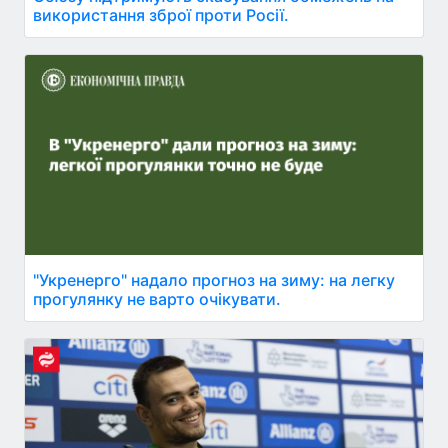
використання зброї проти Росії.
"Укренерго" надало прогноз на зиму: на легку
прогулянку не варто очікувати.