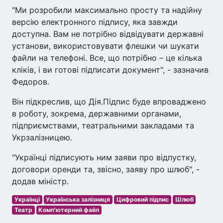
"Ми розробили максимально просту та надійну
версію електронного підпису, яка завжди
доступна. Вам не потрібно відвідувати державні
установи, використовувати флешки чи шукати
файли на телефоні. Все, що потрібно – це кілька
кліків, і ви готові підписати документ", - зазначив
Федоров.
Він підкреслив, що Дія.Підпис буде впроваджено
в роботу, зокрема, державними органами,
підприємствами, театральними закладами та
Укрзалізницею.
"Українці підписують ним заяви про відпустку,
договори оренди та, звісно, заяву про шлюб", -
додав міністр.
Українці
Українська залізниця
Цифровий підпис
Шлюб
Театр
Комп'ютерний файл