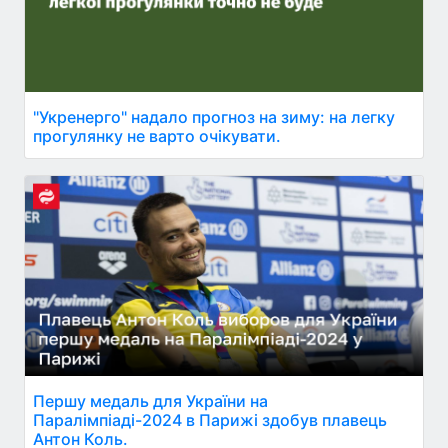
"Укренерго" надало прогноз на зиму: на легку
прогулянку не варто очікувати.
Першу медаль для України на
Паралімпіаді-2024 в Парижі здобув плавець
Антон Коль.