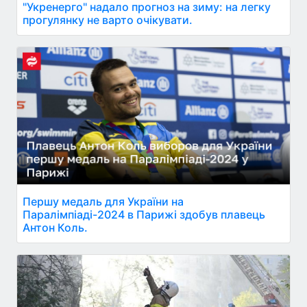
"Укренерго" надало прогноз на зиму: на легку
прогулянку не варто очікувати.
Першу медаль для України на
Паралімпіаді-2024 в Парижі здобув плавець
Антон Коль.