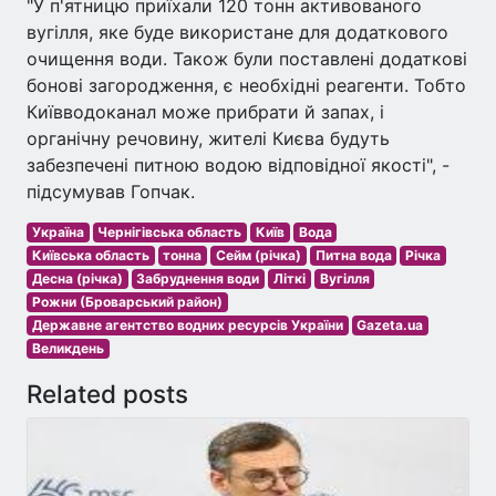
"У п'ятницю приїхали 120 тонн активованого
вугілля, яке буде використане для додаткового
очищення води. Також були поставлені додаткові
бонові загородження, є необхідні реагенти. Тобто
Київводоканал може прибрати й запах, і
органічну речовину, жителі Києва будуть
забезпечені питною водою відповідної якості", -
підсумував Гопчак.
Україна
Чернігівська область
Київ
Вода
Київська область
тонна
Сейм (річка)
Питна вода
Річка
Десна (річка)
Забруднення води
Літкі
Вугілля
Рожни (Броварський район)
Державне агентство водних ресурсів України
Gazeta.ua
Великдень
Related posts