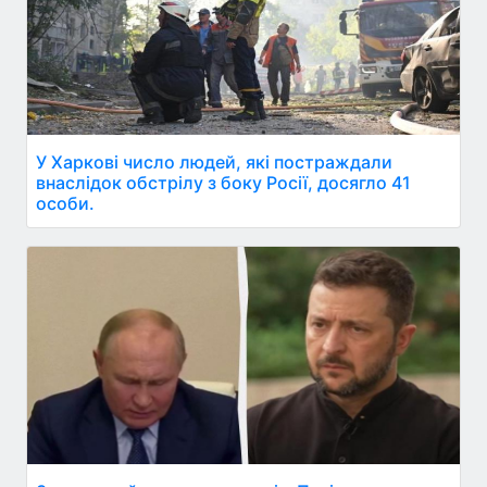
У Харкові число людей, які постраждали
внаслідок обстрілу з боку Росії, досягло 41
особи.