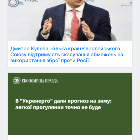
Дмитро Кулеба: кілька країн Європейського
Союзу підтримують скасування обмежень на
використання зброї проти Росії.