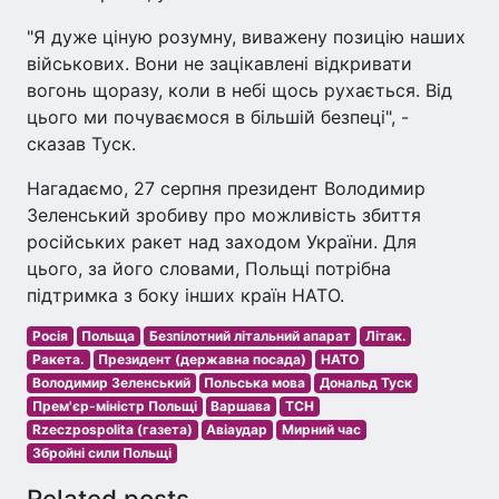
"Я дуже ціную розумну, виважену позицію наших
військових. Вони не зацікавлені відкривати
вогонь щоразу, коли в небі щось рухається. Від
цього ми почуваємося в більшій безпеці", -
сказав Туск.
Нагадаємо, 27 серпня президент Володимир
Зеленський зробиву про можливість збиття
російських ракет над заходом України. Для
цього, за його словами, Польщі потрібна
підтримка з боку інших країн НАТО.
Росія
Польща
Безпілотний літальний апарат
Літак.
Ракета.
Президент (державна посада)
НАТО
Володимир Зеленський
Польська мова
Дональд Туск
Прем'єр-міністр Польщі
Варшава
ТСН
Rzeczpospolita (газета)
Авіаудар
Мирний час
Збройні сили Польщі
Related posts