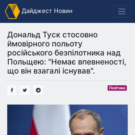
Дайджест Новин
Дональд Туск стосовно
ймовірного польоту
російського безпілотника над
Польщею: "Немає впевненості,
що він взагалі існував".
Політика