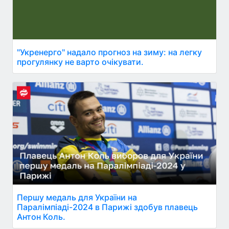
"Укренерго" надало прогноз на зиму: на легку
прогулянку не варто очікувати.
Першу медаль для України на
Паралімпіаді-2024 в Парижі здобув плавець
Антон Коль.