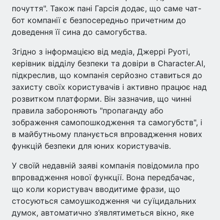
почуття". Також пані Гарсія додає, що саме чат-
бот компанії є безпосередньо причетним до
доведення її сина до самогубства.
Згідно з інформацією від медіа, Джеррі Руоті,
керівник відділу безпеки та довіри в Character.AI,
підкреслив, що компанія серйозно ставиться до
захисту своїх користувачів і активно працює над
розвитком платформи. Він зазначив, що чинні
правила забороняють "пропаганду або
зображення самопошкодження та самогубств", і
в майбутньому планується впровадження нових
функцій безпеки для юних користувачів.
У своїй недавній заяві компанія повідомила про
впровадження нової функції. Вона передбачає,
що коли користувач вводитиме фрази, що
стосуються самоушкодження чи суїцидальних
думок, автоматично з’являтиметься вікно, яке