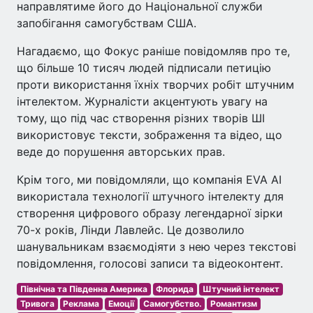
направлятиме його до Національної служби
запобігання самогубствам США.
Нагадаємо, що Фокус раніше повідомляв про те,
що більше 10 тисяч людей підписали петицію
проти використання їхніх творчих робіт штучним
інтелектом. Журналісти акцентують увагу на
тому, що під час створення різних творів ШІ
використовує тексти, зображення та відео, що
веде до порушення авторських прав.
Крім того, ми повідомляли, що компанія EVA AI
використала технології штучного інтелекту для
створення цифрового образу легендарної зірки
70-х років, Лінди Лавлейс. Це дозволило
шанувальникам взаємодіяти з нею через текстові
повідомлення, голосові записи та відеоконтент.
Північна та Південна Америка
Флорида
Штучний інтелект
Тривога
Реклама
Емоції
Самогубство.
Романтизм