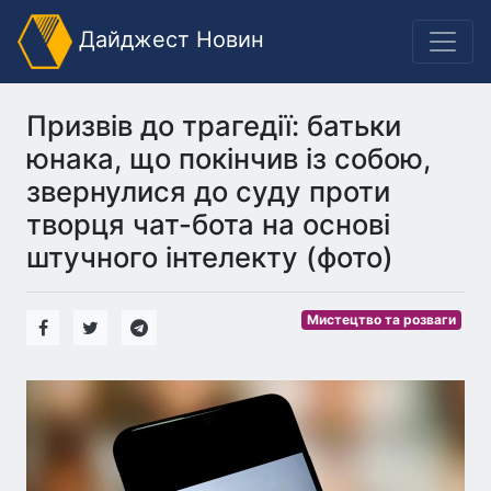
Дайджест Новин
Призвів до трагедії: батьки
юнака, що покінчив із собою,
звернулися до суду проти
творця чат-бота на основі
штучного інтелекту (фото)
Мистецтво та розваги