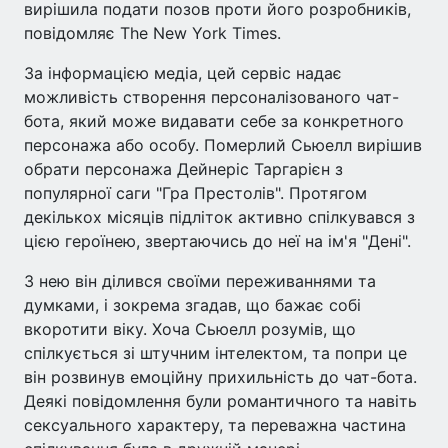
вирішила подати позов проти його розробників,
повідомляє The New York Times.
За інформацією медіа, цей сервіс надає
можливість створення персоналізованого чат-
бота, який може видавати себе за конкретного
персонажа або особу. Померлий Сьюелл вирішив
обрати персонажа Дейнеріс Таргарієн з
популярної саги "Гра Престолів". Протягом
декількох місяців підліток активно спілкувався з
цією героїнею, звертаючись до неї на ім'я "Дені".
З нею він ділився своїми переживаннями та
думками, і зокрема згадав, що бажає собі
вкоротити віку. Хоча Сьюелл розумів, що
спілкується зі штучним інтелектом, та попри це
він розвинув емоційну прихильність до чат-бота.
Деякі повідомлення були романтичного та навіть
сексуального характеру, та переважна частина