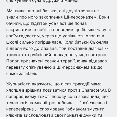
спілкування була в дружній манері.
ЗМІ пише, що ані батьки, ані друзі хлопця не
знали про його захоплення ШІ-персонажем. Вони
бачили, що підліток усе частіше почав
закриватися в собі та проводив ще більше часу зі
своїм гаджетом, через що успішність хлопця в
школі сильно погіршилася. Коли батьки Сьюелла
відвели його до фахівця, той поставив діагноз --
тривога та руйнівний розлад регуляції настрою.
Попри призначені сеанси терапії, юнак віддавав
перевагу спілкуванню з ШІ-персонажем аж до
самої загибелі.
Журналісти вказують, що після трагедії мама
хлопця вирішила позиватися проти Character.AI. В
попередньому тексті позову вона зазначила, що
технологія компанії-розробника -- "небезпечна і
неперевірена", і спрямована "обманом змусити
клієнтів висловлювати свої приватні думки та