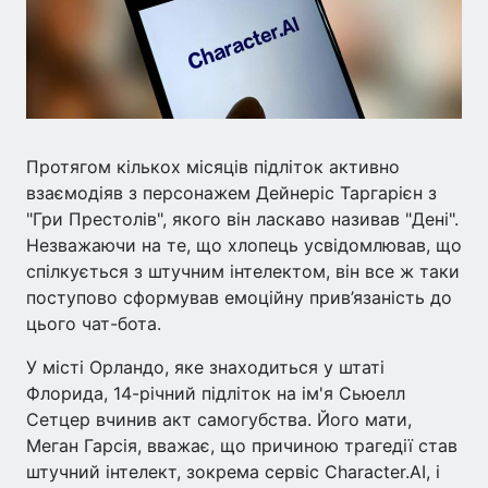
Протягом кількох місяців підліток активно
взаємодіяв з персонажем Дейнеріс Таргарієн з
"Гри Престолів", якого він ласкаво називав "Дені".
Незважаючи на те, що хлопець усвідомлював, що
спілкується з штучним інтелектом, він все ж таки
поступово сформував емоційну прив’язаність до
цього чат-бота.
У місті Орландо, яке знаходиться у штаті
Флорида, 14-річний підліток на ім'я Сьюелл
Сетцер вчинив акт самогубства. Його мати,
Меган Гарсія, вважає, що причиною трагедії став
штучний інтелект, зокрема сервіс Character.AI, і