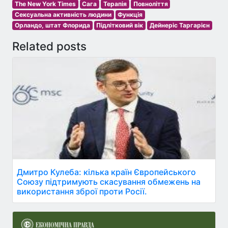
The New York Times
Сага
Терапія
Повноліття
Сексуальна активність людини
Функція
Орландо, штат Флорида
Підлітковий вік
Дейнеріс Таргарієн
Related posts
Дмитро Кулеба: кілька країн Європейського
Союзу підтримують скасування обмежень на
використання зброї проти Росії.