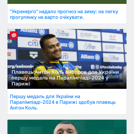
"Укренерго" надало прогноз на зиму: на легку
прогулянку не варто очікувати.
Першу медаль для України на
Паралімпіаді-2024 в Парижі здобув плавець
Антон Коль.