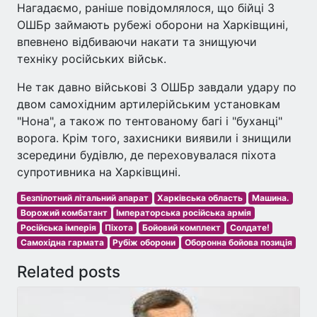
Нагадаємо, раніше повідомлялося, що бійці 3
ОШБр займають рубежі оборони на Харківщині,
впевнено відбиваючи накати та знищуючи
техніку російських військ.
Не так давно військові 3 ОШБр завдали удару по
двом самохідним артилерійським установкам
"Нона", а також по тентованому багі і "буханці"
ворога. Крім того, захисники виявили і знищили
зсередини будівлю, де переховувалася піхота
супротивника на Харківщині.
Безпілотний літальний апарат
Харківська область
Машина.
Ворожий комбатант
Імператорська російська армія
Російська імперія
Піхота
Бойовий комплект
Солдате!
Самохідна гармата
Рубіж оборони
Оборонна бойова позиція
Related posts