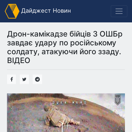
Дайджест Новин
Дрон-камікадзе бійців 3 ОШБр
завдає удару по російському
солдату, атакуючи його ззаду.
ВIДЕО