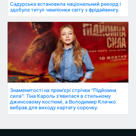
Садурська встановила національний рекорд і
здобула титул чемпіонки світу з фрідайвингу.
Знаменитості на прем'єрі стрічки "Підйомна
сила": Тіна Кароль з'явилася в стильному
джинсовому костюмі, а Володимир Кличко
вибрав для виходу картату сорочку.