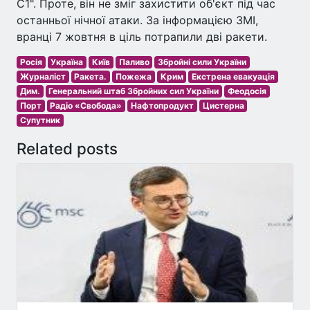
С1". Проте, він не зміг захистити об'єкт під час
останньої нічної атаки. За інформацією ЗМІ,
вранці 7 жовтня в ціль потрапили дві ракети.
Росія
Україна
Київ
Паливо
Збройні сили України
Журналіст
Ракета.
Пожежа
Крим
Екстрена евакуація
Дим.
Генеральний штаб Збройних сил України
Феодосія
Порт
Радіо «Свобода»
Нафтопродукт
Цистерна
Супутник
Related posts