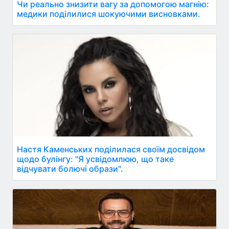
Чи реально знизити вагу за допомогою магнію:
медики поділилися шокуючими висновками.
Настя Каменських поділилася своїм досвідом
щодо булінгу: "Я усвідомлюю, що таке
відчувати болючі образи".