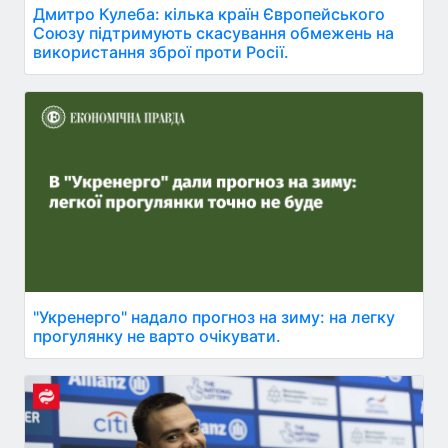
Дмитро Кулеба: кілька країн Європейського
Союзу підтримують скасування обмежень на
використання зброї проти Росії.
"Укренерго" надало прогноз на зиму: на легку
прогулянку не варто очікувати.