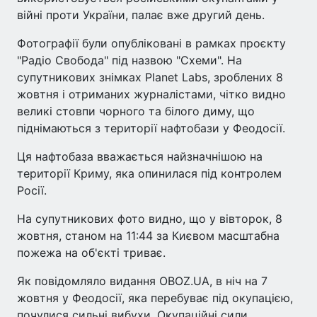
війні проти України, палає вже другий день.
Фотографії були опубліковані в рамках проєкту
"Радіо Свобода" під назвою "Схеми". На
супутникових знімках Planet Labs, зроблених 8
жовтня і отриманих журналістами, чітко видно
великі стовпи чорного та білого диму, що
піднімаються з території нафтобази у Феодосії.
Ця нафтобаза вважається найзначнішою на
території Криму, яка опинилася під контролем
Росії.
На супутникових фото видно, що у вівторок, 8
жовтня, станом на 11:44 за Києвом масштабна
пожежа на об'єкті триває.
Як повідомляло видання OBOZ.UA, в ніч на 7
жовтня у Феодосії, яка перебуває під окупацією,
почулися сильні вибухи. Окупаційні сили