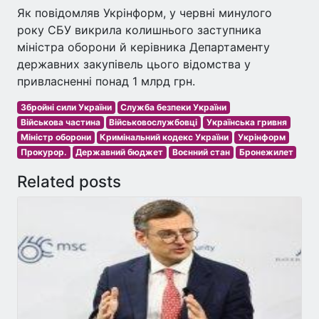
Як повідомляв Укрінформ, у червні минулого
року СБУ викрила колишнього заступника
міністра оборони й керівника Департаменту
державних закупівель цього відомства у
привласненні понад 1 млрд грн.
Збройні сили України
Служба безпеки України
Військова частина
Військовослужбовці
Українська гривня
Міністр оборони
Кримінальний кодекс України
Укрінформ
Прокурор.
Державний бюджет
Воєнний стан
Бронежилет
Related posts