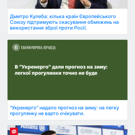
Дмитро Кулеба: кілька країн Європейського
Союзу підтримують скасування обмежень на
використання зброї проти Росії.
"Укренерго" надало прогноз на зиму: на легку
прогулянку не варто очікувати.