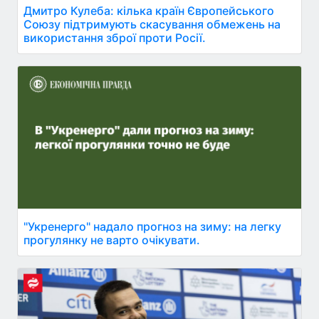
Дмитро Кулеба: кілька країн Європейського
Союзу підтримують скасування обмежень на
використання зброї проти Росії.
"Укренерго" надало прогноз на зиму: на легку
прогулянку не варто очікувати.