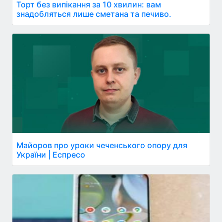
Торт без випікання за 10 хвилин: вам
знадобляться лише сметана та печиво.
Майоров про уроки чеченського опору для
України | Еспресо