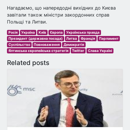
Нагадаємо, що напередодні вихідних до Києва
завітали також міністри закордонних справ
Польщі та Литви.
Росія
Україна
Київ
Європа
Українська правда
Президент (державна посада)
Литва
Франція
Парламент
Суспільство
Повноваження
Демократія
Ялтинська європейська стратегія
Twitter
Слава Україні
Related posts