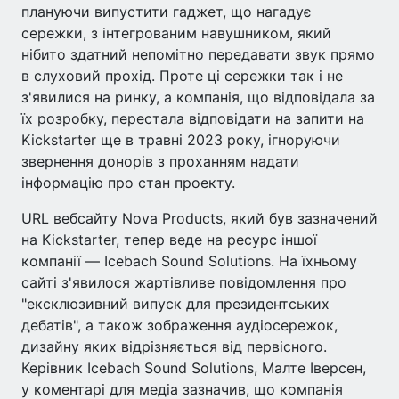
плануючи випустити гаджет, що нагадує
сережки, з інтегрованим навушником, який
нібито здатний непомітно передавати звук прямо
в слуховий прохід. Проте ці сережки так і не
з'явилися на ринку, а компанія, що відповідала за
їх розробку, перестала відповідати на запити на
Kickstarter ще в травні 2023 року, ігноруючи
звернення донорів з проханням надати
інформацію про стан проекту.
URL вебсайту Nova Products, який був зазначений
на Kickstarter, тепер веде на ресурс іншої
компанії — Icebach Sound Solutions. На їхньому
сайті з'явилося жартівливе повідомлення про
"ексклюзивний випуск для президентських
дебатів", а також зображення аудіосережок,
дизайну яких відрізняється від первісного.
Керівник Icebach Sound Solutions, Малте Іверсен,
у коментарі для медіа зазначив, що компанія