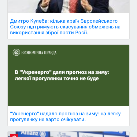
Дмитро Кулеба: кілька країн Європейського
Союзу підтримують скасування обмежень на
використання зброї проти Росії.
"Укренерго" надало прогноз на зиму: на легку
прогулянку не варто очікувати.