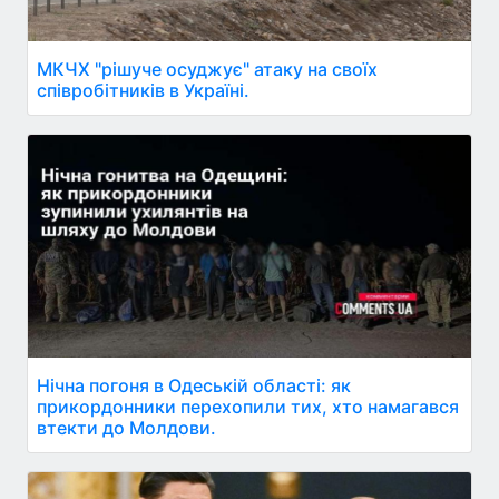
МКЧХ "рішуче осуджує" атаку на своїх
співробітників в Україні.
Нічна погоня в Одеській області: як
прикордонники перехопили тих, хто намагався
втекти до Молдови.