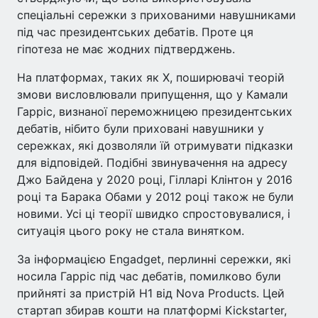
спеціальні сережки з прихованими навушниками
під час президентських дебатів. Проте ця
гіпотеза не має жодних підтверджень.
На платформах, таких як X, поширювачі теорій
змови висловлювали припущення, що у Камали
Гарріс, визнаної переможницею президентських
дебатів, нібито були приховані навушники у
сережках, які дозволяли їй отримувати підказки
для відповідей. Подібні звинувачення на адресу
Джо Байдена у 2020 році, Гілларі Клінтон у 2016
році та Барака Обами у 2012 році також не були
новими. Усі ці теорії швидко спростовувалися, і
ситуація цього року не стала винятком.
За інформацією Engadget, перлинні сережки, які
носила Гарріс під час дебатів, помилково були
прийняті за пристрій H1 від Nova Products. Цей
стартап збирав кошти на платформі Kickstarter,