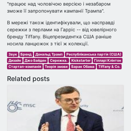
"працює над чоловічою версією і незабаром
зможе її запропонувати кампанії Трампа".
В мережі також ідентифікували, що насправді
сережки з перлами на Гарріс -- від ювелірного
бренду Tiffany. Віцепрезидентка США раніше
носила ланцюжок з тієї ж колекції.
Звук
Бренд
Дональд Трамп
Республіканська партія (США)
Дизайн
Джо Байден
Сережка.
Kickstarter
Гілларі Клінтон
Стартап-компанія
Теорія змови
Барак Обама
Tiffany & Co.
Related posts