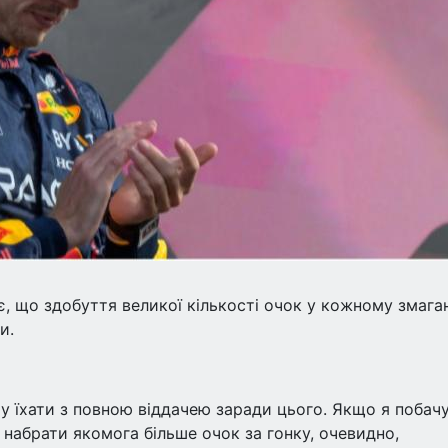
, що здобуття великої кількості очок у кожному змаган
и.
очу їхати з повною віддачею заради цього. Якщо я побач
 набрати якомога більше очок за гонку, очевидно,