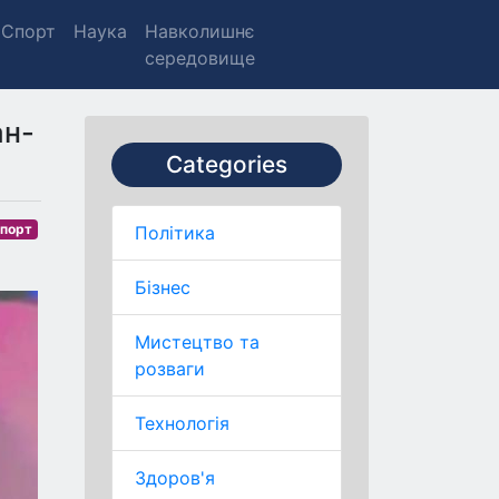
Спорт
Наука
Навколишнє
середовище
ан-
Categories
порт
Політика
Бізнес
Мистецтво та
розваги
Технологія
Здоров'я