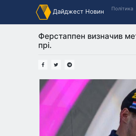
Політика
Дайджест Новин
Ферстаппен визначив ме
прі.