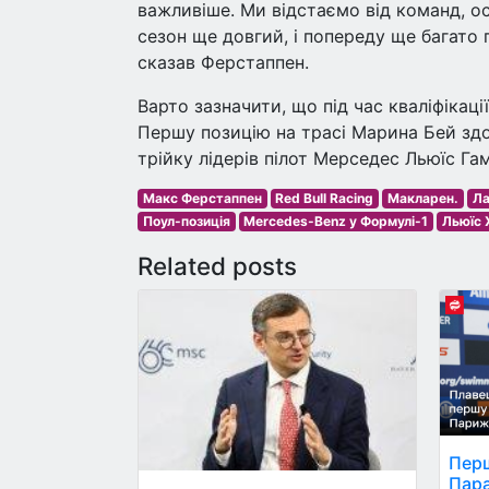
важливіше. Ми відстаємо від команд, о
сезон ще довгий, і попереду ще багато 
сказав Ферстаппен.
Варто зазначити, що під час кваліфікаці
Першу позицію на трасі Марина Бей зд
трійку лідерів пілот Мерседес Льюїс Гам
Макс Ферстаппен
Red Bull Racing
Макларен.
Ла
Поул-позиція
Mercedes-Benz у Формулі-1
Льюїс 
Related posts
Перш
Пара