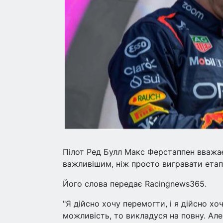
Пілот Ред Булл Макс Ферстаппен вважає
важливішим, ніж просто вигравати етап
Його слова передає Racingnews365.
"Я дійсно хочу перемогти, і я дійсно х
можливість, то викладуся на повну. Але