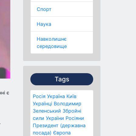
Спорт
Наука
Навколишнє
середовище
Tags
ні є
Росія
Україна
Київ
Українці
Володимир
Зеленський
Збройні
сили України
Росіяни
у
Президент (державна
посада)
Європа