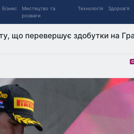
Бізнес
Мистецтво та
Технологія
Здоров'я
розваги
ту, що перевершує здобутки на Гр
С