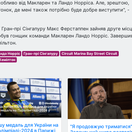
собливо від Макларен та Ландо Норріса. Але, зрештою,
гонок, де мені також потрібно буде добре виступити", -
ї Гран-прі Сінгапуру Макс Ферстаппен зайняв друге місц
обув гонщик команди Макларен Ландо Норріс. Заверши
ільтон.
ндо Норріс
Гран-прі Сінгапуру
Circuit Marina Bay Street Circuit
Хемілтон
у медаль для України на
"Я продовжую триматися"
лімпіаді-2024 в Парижі