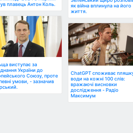
Зеленський щиро розпові
ув плавець Антон Коль.
як війна вплинула на його
життя.
ща виступає за
днання України до
ChatGPT споживає пляшк
пейського Союзу, проте
води на кожні 100 слів:
певні умови, - зазначив
вражаючі висновки
рський.
дослідження - Радіо
Максимум