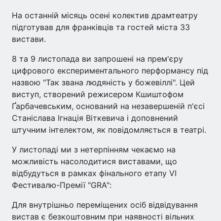
На останній місяць осені колектив драмтеатру
підготував для франківців та гостей міста 33
вистави.
8 та 9 листопада ви запрошені на прем'єру
цифрового експериментального перформансу під
назвою "Так звана людяність у божевіллі". Цей
виступ, створений режисером Кшиштофом
Ґарбачевським, оснований на незавершеній п'єсі
Станіслава Ігнація Віткевича і доповнений
штучним інтелектом, як повідомляється в театрі.
У листопаді ми з нетерпінням чекаємо на
можливість насолодитися виставами, що
відбудуться в рамках фінального етапу VI
Фестивалю-Премії "GRA":
Для внутрішньо переміщених осіб відвідування
вистав є безкоштовним при наявності вільних