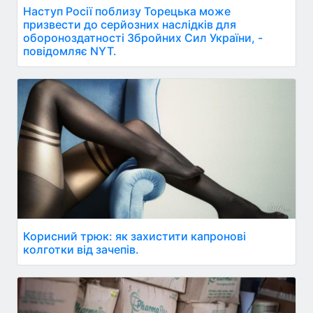
Наступ Росії поблизу Торецька може
призвести до серйозних наслідків для
обороноздатності Збройних Сил України, -
повідомляє NYT.
Корисний трюк: як захистити капронові
колготки від зачепів.