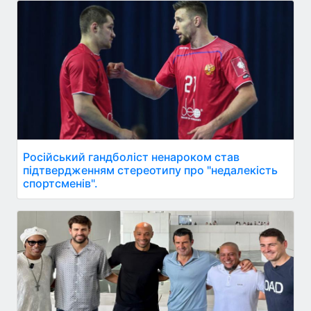
Російський гандболіст ненароком став
підтвердженням стереотипу про "недалекість
спортсменів".