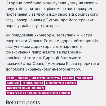
Сторони особливо акцентували увагу на газовій
індустрії та питаннях різноманітності джерел
постачання у зв'язку з відмовою від російського
газу і завершенням дії угоди про його транзит
через українську територію.
Як повідомляв Укрінформ, заступник міністра
енергетики України Роман Андарак обговорив із
заступником директора з міжнародного
фінансування підприємств та підтримки
зовнішньої торгівлі Дирекції Загального
казначейства Франції Армелем Касте пріоритети
допомоги українському енергосектору.
Росія
Україна
Енергетична галузь
Європа
Укрінформ
Франція
Природний газ
Енергетична безпека
Диверсифікація (фінанси)
Міністерство палива та енергетики України
Related posts