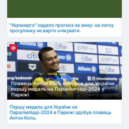
"Укренерго" надало прогноз на зиму: на легку
прогулянку не варто очікувати.
Першу медаль для України на
Паралімпіаді-2024 в Парижі здобув плавець
Антон Коль.