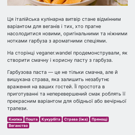
Ця італійська кулінарна витвір стане відмінним
варіантом для веганів і тих, хто прагне
насолодитися новими, оригінальними та ніжними
нотками гарбуза з ароматними спеціями.
На сторінці veganer.wandel продемонстрували, як
створити смачну і корисну пасту з гарбуза.
Гарбузова паста — це не тільки смачна, але й
вишукана страва, яка залишить незабутнє
враження на ваших гостей. Її простота в
приготуванні та неперевершений смак роблять її
прекрасним варіантом для обідньої або вечірньої
трапези.
Кнопка
Пошта
Кукурбіта
Страва (їжа)
Прянощі
Веганство