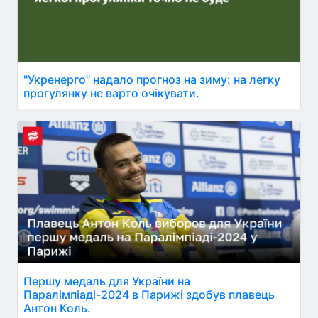
"Укренерго" надало прогноз на зиму: на легку
прогулянку не варто очікувати.
Першу медаль для України на
Паралімпіаді-2024 в Парижі здобув плавець
Антон Коль.