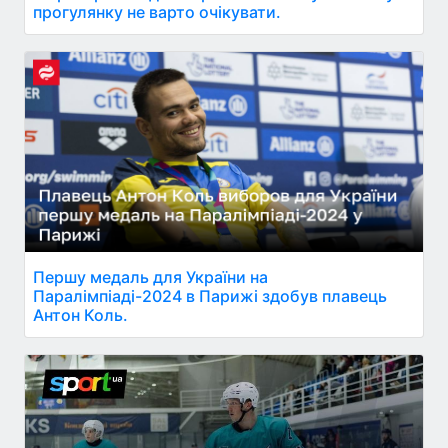
прогулянку не варто очікувати.
Першу медаль для України на
Паралімпіаді-2024 в Парижі здобув плавець
Антон Коль.