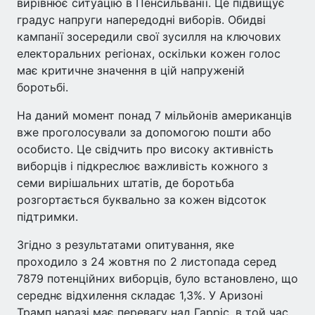
вирівнює ситуацію в Пенсильванії. Це підвищує
градус напруги напередодні виборів. Обидві
кампанії зосередили свої зусилля на ключових
електоральних регіонах, оскільки кожен голос
має критичне значення в цій напруженій
боротьбі.
На даний момент понад 7 мільйонів американців
вже проголосували за допомогою пошти або
особисто. Це свідчить про високу активність
виборців і підкреслює важливість кожного з
семи вирішальних штатів, де боротьба
розгортається буквально за кожен відсоток
підтримки.
Згідно з результатами опитування, яке
проходило з 24 жовтня по 2 листопада серед
7879 потенційних виборців, було встановлено, що
середнє відхилення складає 1,3%. У Аризоні
Трамп наразі має перевагу над Гарріс, в той час