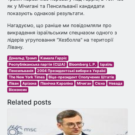
як у Мічигані та Пенсильванії кандидати
показують однакові результати.
Нагадуємо, що раніше ми повідомляли про
викрадення ізраїльським спецназом одного з
лідерів угруповання "Хезболла" на території
Лівану.
Дональд Трамп
Камала Гарріс
Республіканська партія (США)
Bloomberg L.P.
Ізраїль
Пенсильванія
2004 Президентські вибори в Україні
The New York Times
Віце-президент Сполучених Штатів
Ліван
Арізона
Північна Кароліна
Мічиган
Сієна
Невада
Вісконсин
Related posts