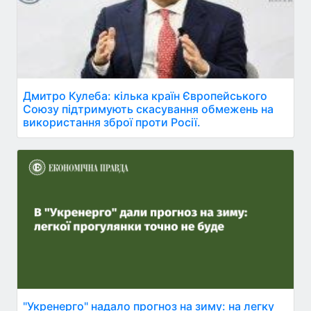
Дмитро Кулеба: кілька країн Європейського
Союзу підтримують скасування обмежень на
використання зброї проти Росії.
"Укренерго" надало прогноз на зиму: на легку