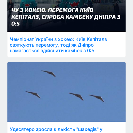
Чемпіонат України з хокею: Київ Кепіталз
святкують перемогу, тоді як Дніпро
намагається здійснити камбек з 0:5.
Удесятеро зросла кількість "шахедів" у