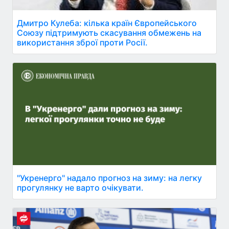
Дмитро Кулеба: кілька країн Європейського
Союзу підтримують скасування обмежень на
використання зброї проти Росії.
"Укренерго" надало прогноз на зиму: на легку
прогулянку не варто очікувати.