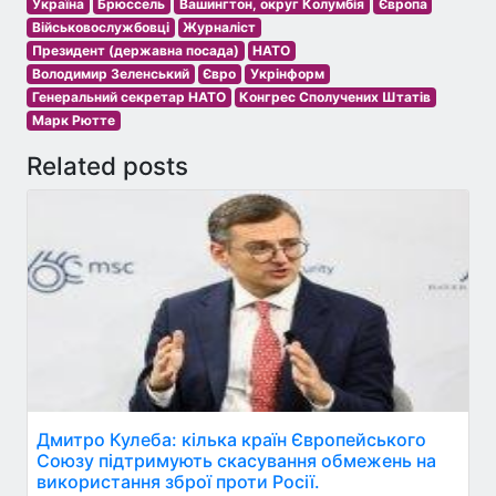
Україна
Брюссель
Вашингтон, округ Колумбія
Європа
Військовослужбовці
Журналіст
Президент (державна посада)
НАТО
Володимир Зеленський
Євро
Укрінформ
Генеральний секретар НАТО
Конгрес Сполучених Штатів
Марк Рютте
Related posts
Дмитро Кулеба: кілька країн Європейського
Союзу підтримують скасування обмежень на
використання зброї проти Росії.