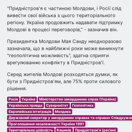
"Придністров'я є частиною Молдови, і Росії слід
вивести свої війська з цього територіального
регіону. Україна продовжить надавати підтримку
Молдові в процесі переговорів," - зазначив він.
Президентка Молдови Мая Санду неодноразово
зазначала, що в найближчі роки може виникнути
"геополітична можливість", здатна сприяти
врегулюванню конфлікту в Придністров'ї.
Серед жителів Молдові розходяться думки, як
бути з Придністров'ям, але 75% проти силового
рішення.
Росія
Україна
Міністерство закордонних справ (Україна)
Українська правда
Суверенітет
Геополітика
Європейська інтеграція
Молдова
Державний секретар у закордонних справах та справах Співдружно
Проголошення незалежності України 1991
Територіальна цілісність
Кишинів
Придністров'я (регіон)