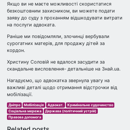
Якщо ви не маєте можливості скористатися
безкоштовним захисником, ви можете подати
заяву до суду з проханням відшкодувати витрати
на послуги адвоката.
Раніше ми повідомляли, злочинці вербували
сурогатних матерів, для продажу дітей за
кордон.
Христину Соловій не вдалося засудити за
скандальне висловлення- детальніше на Знай.ua.
Нагадуємо, що адвокатка звернула увагу на
важливі деталі щодо отримання відстрочки від
мобілізації.
Дніпро
Мобілізація
Адвокат.
Кримінальне судочинство
Соціальна мережа
Держава (політичний устрій)
Правова допомога
Related posts