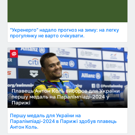
"Укренерго" надало прогноз на зиму: на легку
прогулянку не варто очікувати.
Першу медаль для України на
Паралімпіаді-2024 в Парижі здобув плавець
Антон Коль.