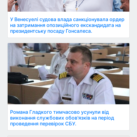
У Венесуелі судова влада санкціонувала ордер
на затримання опозиційного екскандидата на
президентську посаду Гонсалеса.
Романа Гладкого тимчасово усунули від
виконання службових обов'язків на період
проведення перевірок СБУ.