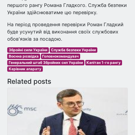
першого рангу Романа Гладкого. Служба безпеки
України здійснюватиме цю перевірку.
На період проведення перевірки Роман Гладкий
буде усунутий від виконання своїх службових
обов'язків за посадою.
Збройні сили України
Служба безпеки України
Воєнна розвідка
Головнокомандувач
Генеральний штаб Збройних сил України
Капітан 1-го рангу
Керівник апарату
Related posts