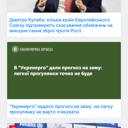
Дмитро Кулеба: кілька країн Європейського
Союзу підтримують скасування обмежень на
використання зброї проти Росії.
"Укренерго" надало прогноз на зиму: на легку
прогулянку не варто очікувати.