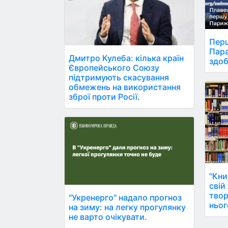
Перш
Пара
Дмитро Кулеба: кілька країн
здоб
Європейського Союзу
підтримують скасування
обмежень на використання
зброї проти Росії.
"Кни
свій
твор
"Укренерго" надало прогноз
ньог
на зиму: на легку прогулянку
не варто очікувати.