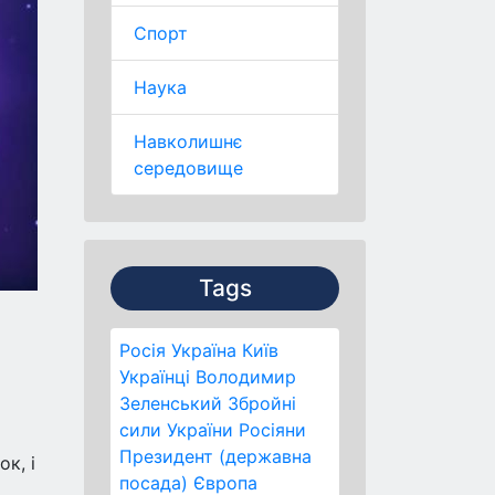
Спорт
Наука
Навколишнє
середовище
Tags
Росія
Україна
Київ
Українці
Володимир
Зеленський
Збройні
сили України
Росіяни
Президент (державна
к, і
посада)
Європа