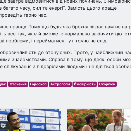
ще завтра відмовитися від нових починань. Є ймовірніс
 багато часу, сил та енергії. Замість цього краще
проведіть гарно час.
ише правду. Тому що будь-яка брехня зіграє вам не на 
іть все так, як є й зможете нормально закінчити цю іст
ші проблеми, і перейматися тут точно не слід.
доброзичливість до оточуючих. Проте, у найближчий ча
ими знайомствами. Справа в тому, що деякі особи мо
е спілкування з підозрілими людьми і не діліться особ
діак
Оточення
Гороскоп
Астрологія
Ймовірність
Скорпіон