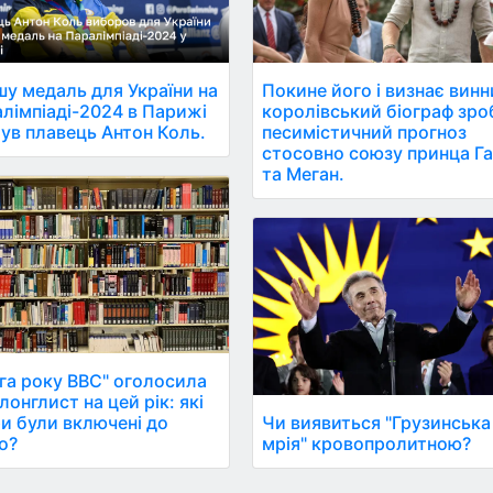
у медаль для України на
Покине його і визнає винн
лімпіаді-2024 в Парижі
королівський біограф зро
ув плавець Антон Коль.
песимістичний прогноз
стосовно союзу принца Га
та Меган.
га року ВВС" оголосила
 лонглист на цей рік: які
и були включені до
Чи виявиться "Грузинська
о?
мрія" кровопролитною?