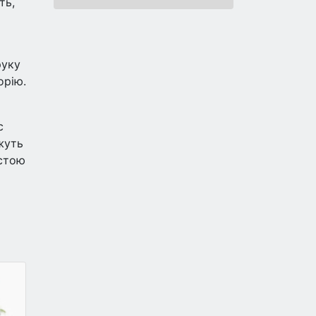
ть,
руку
орію.
с
жуть
истою