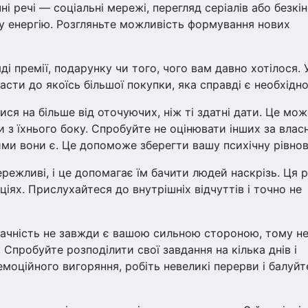
і речі — соціальні мережі, перегляд серіалів або безкін
у енергію. Розгляньте можливість формування нових
і премії, подарунку чи того, чого вам давно хотілося. 
асти до якоїсь більшої покупки, яка справді є необхідн
ся на більше від оточуючих, ніж ті здатні дати. Це мож
 з їхнього боку. Спробуйте не оцінювати інших за вла
ими вони є. Це допоможе зберегти вашу психічну рівнов
режливі, і це допомагає їм бачити людей наскрізь. Ця 
ях. Прислухайтеся до внутрішніх відчуттів і точно не
адачність не завжди є вашою сильною стороною, тому н
Спробуйте розподілити свої завдання на кілька днів і
моційного вигоряння, робіть невеликі перерви і балуйт