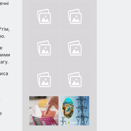
ечні
Утім,
ою.
е
сними
агу.
риса
е
е