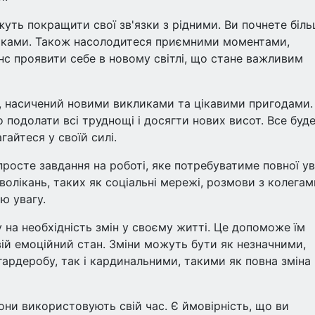
уть покращити свої зв'язки з рідними. Ви почнете біл
думками. Також насолодитеся приємними моментами,
нс проявити себе в новому світлі, що стане важливим
, насичений новими викликами та цікавими пригодами.
о подолати всі труднощі і досягти нових висот. Все буд
гайтеся у своїй силі.
росте завдання на роботі, яке потребуватиме повної у
волікань, таких як соціальні мережі, розмови з колегам
ю увагу.
 на необхідність змін у своєму житті. Це допоможе їм
ій емоційний стан. Зміни можуть бути як незначними,
гардеробу, так і кардинальними, такими як повна зміна
они використовують свій час. Є ймовірність, що ви