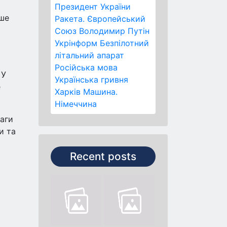
Президент України
ьше
Ракета.
Європейський
Союз
Володимир Путін
Укрінформ
Безпілотний
літальний апарат
Російська мова
 У
Українська гривня
е
Харків
Машина.
Німеччина
ваги
и та
Recent posts