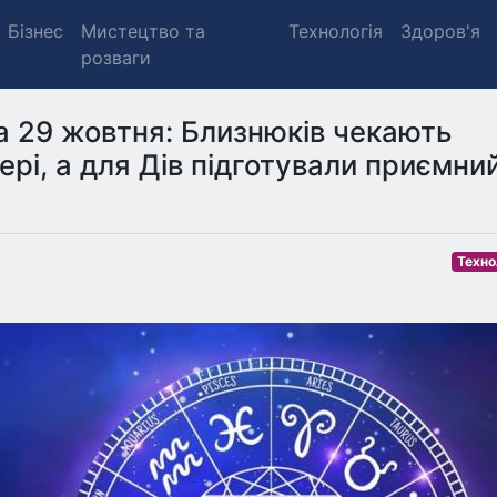
Бізнес
Мистецтво та
Технологія
Здоров'я
розваги
а 29 жовтня: Близнюків чекають
ері, а для Дів підготували приємни
Техно