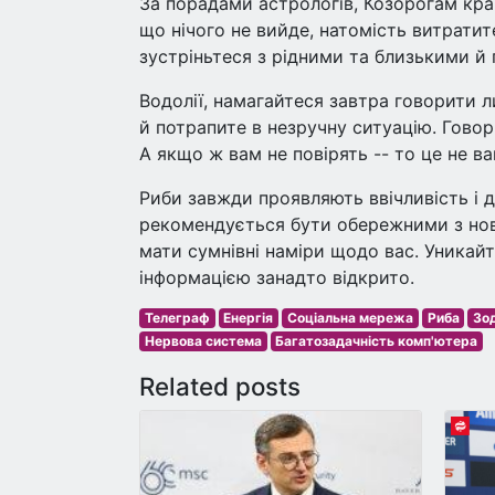
За порадами астрологів, Козорогам кра
що нічого не вийде, натомість витратите
зустріньтеся з рідними та близькими й 
Водолії, намагайтеся завтра говорити л
й потрапите в незручну ситуацію. Говор
А якщо ж вам не повірять -- то це не ва
Риби завжди проявляють ввічливість і 
рекомендується бути обережними з нов
мати сумнівні наміри щодо вас. Уникайт
інформацією занадто відкрито.
Телеграф
Енергія
Соціальна мережа
Риба
Зо
Нервова система
Багатозадачність комп'ютера
Related posts