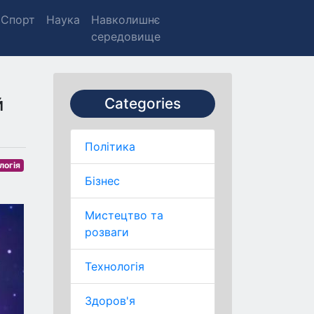
Спорт
Наука
Навколишнє
середовище
й
Categories
Політика
логія
Бізнес
Мистецтво та
розваги
Технологія
Здоров'я