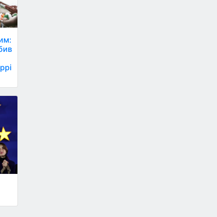
им:
бив
ррі