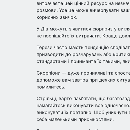
витрачаєте цей цінний ресурс на незначн
розмови. Усе це може вичерпувати ваш
корисних звичок.
У Дів можуть з'явитися сюрприз у вигляд
не поспішайте їх витрачати. Краще докл
Терези часто мають тенденцію сподівати
призводити до розчарувань або критики
стандартами і приймайте їх такими, як
Скорпіони -- дуже проникливі та спосте
допоможе вам завтра при деяких ситуаці
помилитесь.
Стрільці, варто пам'ятати, що багатоз
намагайтесь виконувати все одночасно. 
виконувати їх поетапно. Щоб уникнути е
себе маленькими приємностями.