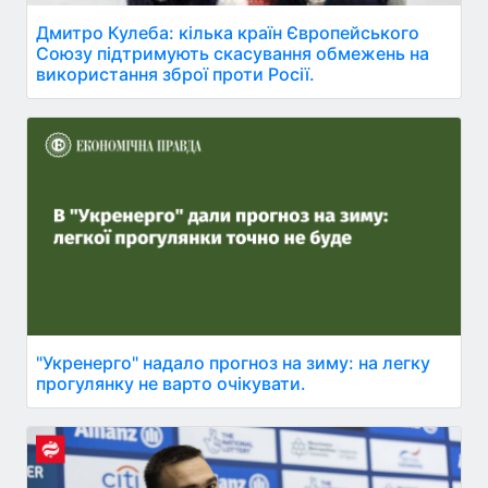
Дмитро Кулеба: кілька країн Європейського
Союзу підтримують скасування обмежень на
використання зброї проти Росії.
"Укренерго" надало прогноз на зиму: на легку
прогулянку не варто очікувати.