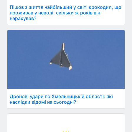
Пішов з життя найбільший у світі крокодил, що
проживав у неволі: скільки ж років він
нарахував?
Дронові удари по Хмельницькій області: які
наслідки відомі на сьогодні?