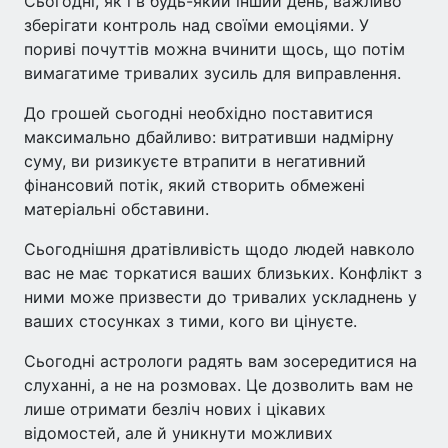
Сьогодні, як і в будь-який інший день, важливо
зберігати контроль над своїми емоціями. У
пориві почуттів можна вчинити щось, що потім
вимагатиме тривалих зусиль для виправлення.
До грошей сьогодні необхідно поставитися
максимально дбайливо: витративши надмірну
суму, ви ризикуєте втрапити в негативний
фінансовий потік, який створить обмежені
матеріальні обставини.
Сьогоднішня дратівливість щодо людей навколо
вас не має торкатися ваших близьких. Конфлікт з
ними може призвести до тривалих ускладнень у
ваших стосунках з тими, кого ви цінуєте.
Сьогодні астрологи радять вам зосередитися на
слуханні, а не на розмовах. Це дозволить вам не
лише отримати безліч нових і цікавих
відомостей, але й уникнути можливих