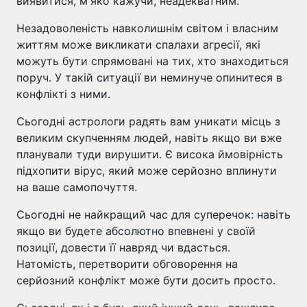
виявитися, м'яко кажучи, неадекватним.
Незадоволеність навколишнім світом і власним
життям може викликати спалахи агресії, які
можуть бути спрямовані на тих, хто знаходиться
поруч. У такій ситуації ви неминуче опинитеся в
конфлікті з ними.
Сьогодні астрологи радять вам уникати місць з
великим скупченням людей, навіть якщо ви вже
планували туди вирушити. Є висока ймовірність
підхопити вірус, який може серйозно вплинути
на ваше самопочуття.
Сьогодні не найкращий час для суперечок: навіть
якщо ви будете абсолютно впевнені у своїй
позиції, довести її навряд чи вдасться.
Натомість, перетворити обговорення на
серйозний конфлікт може бути досить просто.